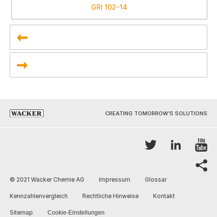
GRI
102-14
CREATING TOMORROW’S SOLUTIONS
Y
Twitter
LinkedI
sh
© 2021 Wacker Chemie AG
Impressum
Glossar
Kennzahlenvergleich
Rechtliche Hinweise
Kontakt
Sitemap
Cookie-Einstellungen