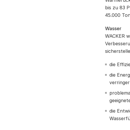
Wärmerückg
bis zu 83 
45.000 To
Wasser
WACKER wir
Verbesseru
sicherstell
die Effiz
die Ener
verringer
problema
geeignet
die Entw
Wasserfü