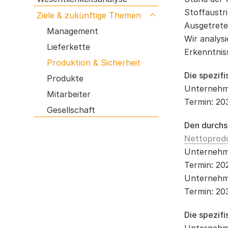
Anlagen- & Transportsicherheit
Stoffaustr
Ziele & zukünftige Themen
open submenu
Ausgetrete
Management
Wir analys
Lieferkette
Erkenntnis
Produktion & Sicherheit
Die spezif
Produkte
Unternehm
Mitarbeiter
Termin: 20
Gesellschaft
Den durchs
Nettoprod
Unternehm
Termin: 20
Unternehm
Termin: 20
Die spezifi