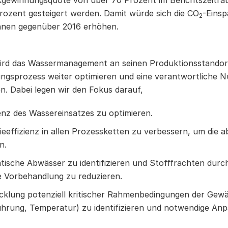
ewinnungsquote von über 70 Prozent im Berichtszeitrau
Prozent gesteigert werden. Damit würde sich die CO
-Einsp
2
nnen gegenüber 2016 erhöhen.
d das Wassermanagement an seinen Produktionsstandorte
ngsprozess weiter optimieren und eine verantwortliche 
en.
Dabei legen wir den Fokus darauf,
ienz des Wassereinsatzes zu optimieren.
gieeffizienz in allen Prozessketten zu verbessern, um die
n.
tische Abwässer zu identifizieren und Stofffrachten dur
e Vorbehandlung zu reduzieren.
icklung potenziell kritischer Rahmenbedingungen der Gewä
hrung, Temperatur) zu identifizieren und notwendige An