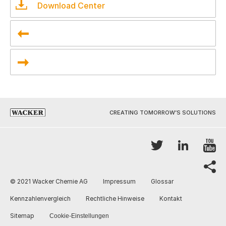
Download Center
CREATING TOMORROW’S SOLUTIONS
Y
Twitter
LinkedI
sh
© 2021 Wacker Chemie AG
Impressum
Glossar
Kennzahlenvergleich
Rechtliche Hinweise
Kontakt
Sitemap
Cookie-Einstellungen