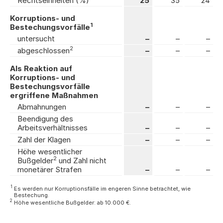
Rechtseinheiten (%)
25
35
24
Korruptions- und
1
Bestechungsvorfälle
untersucht
–
–
–
2
abgeschlossen
–
–
–
Als Reaktion auf
Korruptions- und
Bestechungsvorfälle
ergriffene Maßnahmen
Abmahnungen
–
–
–
Beendigung des
Arbeitsverhältnisses
–
–
–
Zahl der Klagen
–
–
–
Höhe wesentlicher
2
Bußgelder
und Zahl nicht
monetärer Strafen
–
–
–
1
Es werden nur Korruptionsfälle im engeren Sinne betrachtet, wie
Bestechung.
2
Höhe wesentliche Bußgelder: ab 10.000 €.