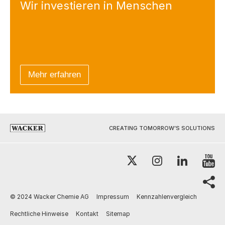
Wir investieren
in Menschen
Mehr erfahren
CREATING TOMORROW’S SOLUTIONS
Y
X
Instagram
LinkedI
sh
© 2024 Wacker Chemie AG
Impressum
Kennzahlenvergleich
Rechtliche Hinweise
Kontakt
Sitemap