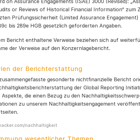
rd on Assurance Engagements (ISAE) 3000 (Revised): „A
dits or Reviews of Historical Financial Information“ zum
zten Prüfungssicherheit (Limited Assurance Engagement) b
289c bis 289e HGB gesetzlich geforderten Angaben.
em Bericht enthaltene Verweise beziehen sich auf weiterf
me der Verweise auf den Konzernlagebericht.
rien der Berichterstattung
zusammengefasste gesonderte nichtfinanzielle Bericht ori
hhaltigkeitsberichterstattung der Global Reporting Initiat
e Aspekte, die einen Bezug zu den Nachhaltigkeitsschwe
ationen zu unserem Nachhaltigkeitsengagement veröffent
tseiten.
acker.com/nachhaltigkeit
immung wesentlicher Themen