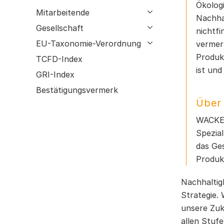
Ökologi
Einkauf & Logistik
GRI-Index
Mitarbeitende
open submenu
Nachha
Lagebericht der Wacker Chemie AG
Bestätigungsvermerk
Gesellschaft
open submenu
nichtf
Risikobericht
EU-Taxonomie-Verordnung
open submenu
vermer
Prognosebericht
Produk
TCFD-Index
ist und
GRI-Index
Bestätigungsvermerk
Über
WACKER
Spezia
das Ges
Produk
Nachhaltig
Strategie.
unsere Zuk
allen Stuf