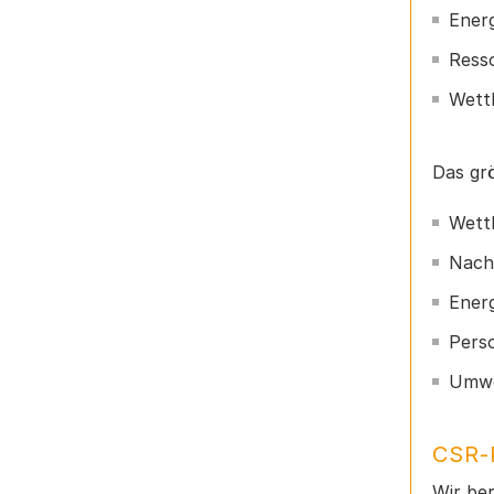
Energ
Ress
Wett
Das gr
Wett
Nach
Energ
Pers
Umwel
CSR-
Wir ber