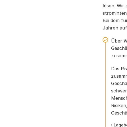
lösen. Wir 
strominten
Bei dem fü
Jahren auf
Über W
Geschä
zusamm
Das Ri
zusamme
Geschä
schwer
Mensch
Risike
Geschäf
Lagebe