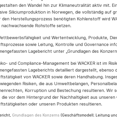
gestalten den Wandel hin zur Klimaneutralität aktiv mit. Ei
sive Siliciumproduktion in Norwegen, die vollständig auf g
r den Herstellungsprozess benötigten Kohlenstoff wird
 nachwachsende Rohstoffe setzen.
ettbewerbsfähigkeit und Wertentwicklung, Produkte, Die
ftsprozesse sowie Leitung, Kontrolle und Governance info
engefassten Lagebericht unter „Grundlagen des Konzern
siko- und Compliance-Management bei WACKER ist im Risik
ngefassten Lageberichts detailliert dargestellt, ebenso di
ftstätigkeit von WACKER sowie deren Handhabung. Insges
wiegenden Risiken, die aus Umweltbelangen, Personalbela
enrechten, Korruption und Bestechung resultieren. Wir 
n, die vor dem Hintergrund der Nachhaltigkeit aus unsere
tstätigkeiten oder unseren Produkten resultieren.
richt,
Grundlagen des Konzerns
(Geschäftsmodell; Leitung und 