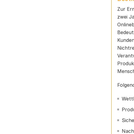
Zur Erm
zwei J
Onlineb
Bedeut
Kunden,
Nichtre
Verant
Produk
Mensch
Folgen
Wett
Produ
Siche
Nach