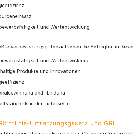
ieeffizienz
ourceneinsatz
bewerbsfähigkeit und Wertentwicklung
ößte Verbesserungspotenzial sehen die Befragten in diese
bewerbsfähigkeit und Wertentwicklung
haltige Produkte und Innovationen
ieeffizienz
onalgewinnung und -bindung
tstandards in der Lieferkette
Richtlinie-Umsetzungsgesetz und GRI
ichten über Themen, die nach dem Corporate Sustainabilit