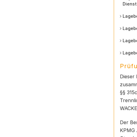
Dienst
Lagebe
Lagebe
Lagebe
Lagebe
Prüfu
Dieser
zusamm
§§ 315c
Trennli
WACKER
Der Be
KPMG A