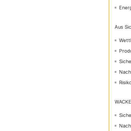
Energ
Aus Si
Wett
Produ
Siche
Nach
Risi
WACKER
Siche
Nach