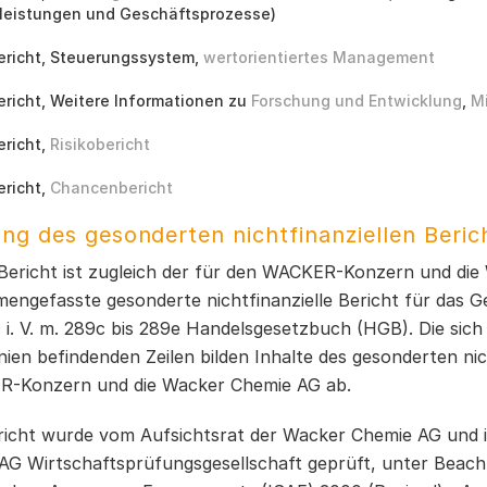
leistungen und Geschäftsprozesse)
richt, Steuerungssystem,
wertorientiertes Management
richt, Weitere Informationen zu
Forschung und Entwicklung
,
M
richt,
Risikobericht
richt,
Chancenbericht
ng des gesonderten nichtfinanziellen Beric
 Bericht ist zugleich der für den WACKER-Konzern und di
engefasste gesonderte nichtfinanzielle Bericht für das G
 i. V. m. 289c bis 289e Handelsgesetzbuch (HGB). Die sich
nien befindenden Zeilen bilden Inhalte des gesonderten nic
-Konzern und die Wacker Chemie AG ab.
richt wurde vom Aufsichtsrat der Wacker Chemie AG und i
G Wirtschaftsprüfungsgesellschaft geprüft, unter Beacht