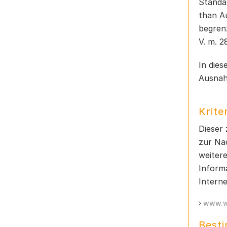
Standa
than Au
begren
V. m. 
In dies
Ausnah
Krite
Dieser 
zur Nac
weiter
Inform
Interne
www.w
Best