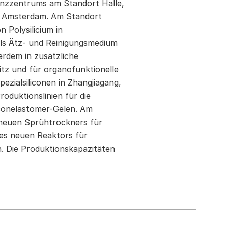
enzzentrums am Standort Halle,
ts Amsterdam. Am Standort
 Polysilicium in
als Ätz- und Reinigungsmedium
erdem in zusätzliche
itz und für organofunktionelle
pezialsiliconen in Zhangjiagang,
oduktionslinien für die
liconelastomer-Gelen. Am
 neuen Sprühtrockners für
nes neuen Reaktors für
. Die Produktionskapazitäten