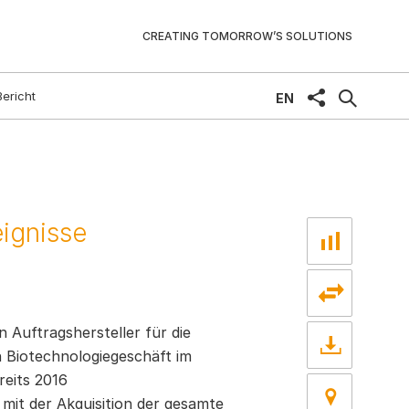
CREATING TOMORROW’S SOLUTIONS
Bericht
share
EN
eignisse
Auftragshersteller für die
 Biotechnologiegeschäft im
reits 2016
it der Akquisition der gesamte