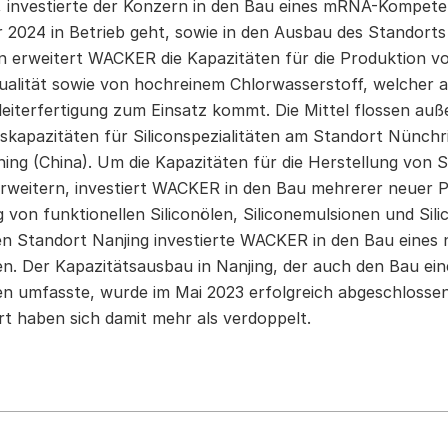
, investierte der Konzern in den Bau eines mRNA-Kompet
r 2024 in Betrieb geht, sowie in den Ausbau des Standor
 erweitert WACKER die Kapazitäten für die Produktion von
qualität sowie von hochreinem Chlorwasserstoff, welcher 
leiterfertigung zum Einsatz kommt. Die Mittel flossen auß
skapazitäten für Siliconspezialitäten am Standort Nünchr
ining (China). Um die Kapazitäten für die Herstellung von S
erweitern, investiert WACKER in den Bau mehrerer neuer Pr
g von funktionellen Siliconölen, Siliconemulsionen und Si
en Standort Nanjing investierte WACKER in den Bau eines
en. Der Kapazitätsausbau in Nanjing, der auch den Bau ei
en umfasste, wurde im Mai 2023 erfolgreich abgeschlossen
t haben sich damit mehr als verdoppelt.