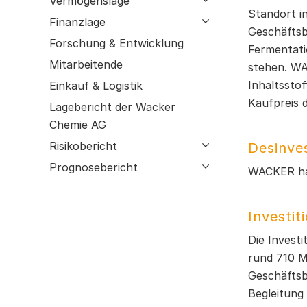
Vermögenslage
GRI-Index
Einkauf & Logistik
Standort i
Finanzlage
open submenu
Geschäftsb
Bestätigungsvermerk
Lagebericht der Wacker Chemie AG
Forschung & Entwicklung
Fermentati
Risikobericht
Mitarbeitende
stehen. WA
Prognosebericht
Inhaltssto
Einkauf & Logistik
Kaufpreis d
Lagebericht der Wacker
Chemie AG
Risikobericht
open submenu
Desinves
Prognosebericht
open submenu
WACKER hat
Investit
Die Investi
rund 710 Mi
Geschäftsb
Begleitung