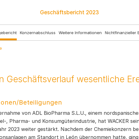
Geschäftsbericht
2023
ebericht
Konzernabschluss
Weitere Informationen
Nichtfinanzieller 
e
n Geschäftsverlauf wesentliche Er
ionen/Beteiligungen
ernahme von ADL BioPharma S.L.U., einem nordspanischen 
el-, Pharma- und Konsumgüterindustrie, hat WACKER sein
ahr 2023 weiter gestärkt. Nachdem der Chemiekonzern be
onsanlagen am Standort in León übernommen hatte, ging m