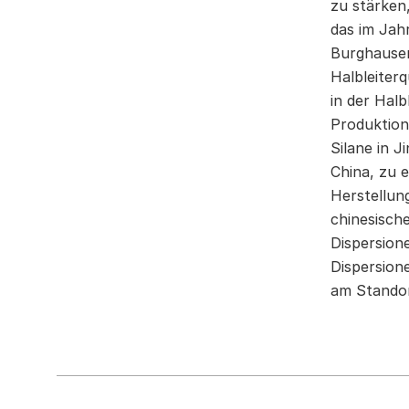
zu stärken
das im Jah
Burghausen
Halbleiter
in der Halb
Produktion
Silane in J
China, zu 
Herstellun
chinesisch
Dispersion
Dispersion
am Standor