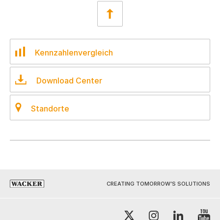
Kennzahlenvergleich
Download Center
Standorte
CREATING TOMORROW’S SOLUTIONS
Y
X
Instagram
LinkedI