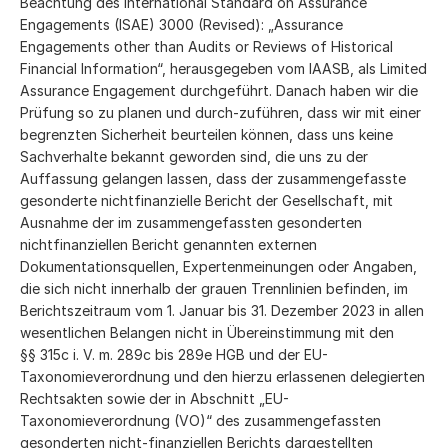
Beachtung des International Standard on Assurance
Engagements (ISAE) 3000 (Revised): „Assurance
Engagements other than Audits or Reviews of Historical
Financial Information“, herausgegeben vom IAASB, als Limited
Assurance Engagement durchgeführt. Danach haben wir die
Prüfung so zu planen und durch-zuführen, dass wir mit einer
begrenzten Sicherheit beurteilen können, dass uns keine
Sachverhalte bekannt geworden sind, die uns zu der
Auffassung gelangen lassen, dass der zusammengefasste
gesonderte nichtfinanzielle Bericht der Gesellschaft, mit
Ausnahme der im zusammengefassten gesonderten
nichtfinanziellen Bericht genannten externen
Dokumentationsquellen, Expertenmeinungen oder Angaben,
die sich nicht innerhalb der grauen Trennlinien befinden, im
Berichtszeitraum vom 1. Januar bis 31. Dezember 2023 in allen
wesentlichen Belangen nicht in Übereinstimmung mit den
§§ 315c i. V. m. 289c bis 289e HGB und der EU-
Taxonomieverordnung und den hierzu erlassenen delegierten
Rechtsakten sowie der in Abschnitt „EU-
Taxonomieverordnung (VO)“ des zusammengefassten
gesonderten nicht-finanziellen Berichts dargestellten