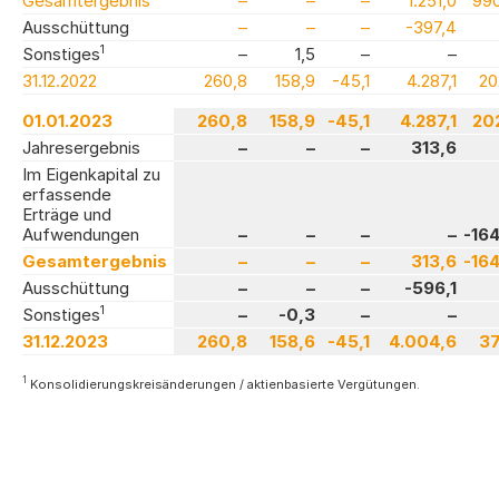
Gesamtergebnis
–
–
–
1.251,0
990
Ausschüttung
–
–
–
-397,4
1
Sonstiges
–
1,5
–
–
31.12.2022
260,8
158,9
-45,1
4.287,1
20
01.01.2023
260,8
158,9
-45,1
4.287,1
202
Jahresergebnis
–
–
–
313,6
Im Eigenkapital zu
erfassende
Erträge und
Aufwendungen
–
–
–
–
-164
Gesamtergebnis
–
–
–
313,6
-164
Ausschüttung
–
–
–
-596,1
1
Sonstiges
–
-0,3
–
–
31.12.2023
260,8
158,6
-45,1
4.004,6
37
1
Konsolidierungskreisänderungen / aktienbasierte Vergütungen.