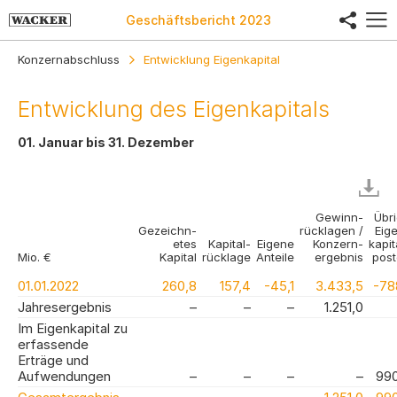
share
Geschäftsbericht
2023
Konzernabschluss
Entwicklung Eigenkapital
Entwicklung des Eigenkapitals
01. Januar bis 31. Dezember
Gewinn­
Übr
Gezeichn­
rücklagen /
Eig
etes
Kapital-
Eigene
Konzern­
kapit
Mio. €
Kapital
rücklage
Anteile
ergebnis
pos
01.01.2022
260,8
157,4
-45,1
3.433,5
-78
Jahresergebnis
–
–
–
1.251,0
Im Eigenkapital zu
erfassende
Erträge und
Aufwendungen
–
–
–
–
990