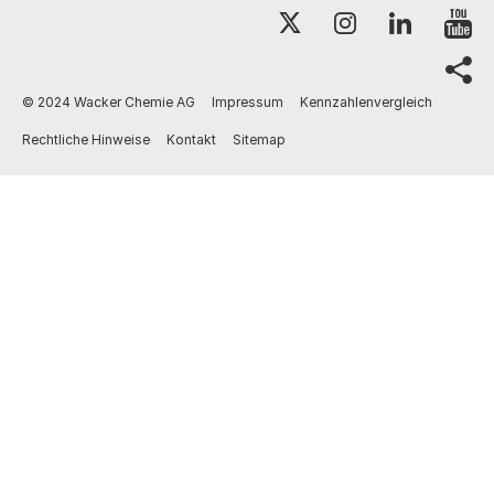
Y
X
Instagram
LinkedI
sh
© 2024 Wacker Chemie AG
Impressum
Kennzahlenvergleich
Rechtliche Hinweise
Kontakt
Sitemap