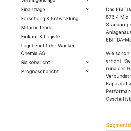
Vermögenslage
GRI-Index
Einkauf & Logistik
Finanzlage
open submenu
Das EBITDA
Bestätigungsvermerk
Lagebericht der Wacker Chemie AG
876,4 Mio.
Forschung & Entwicklung
Risikobericht
Standardpr
Mitarbeitende
Prognosebericht
Anlagenaus
Einkauf & Logistik
EBITDA-Mar
Lagebericht der Wacker
Chemie AG
Wie schon 
erhöht. Sie
Risikobericht
open submenu
rund der Hä
Prognosebericht
open submenu
Verbundstr
Kapazitäts
Performanc
Geschäftsb
Segmentd