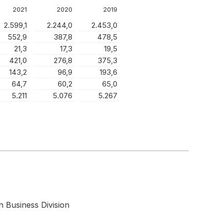
2021
2020
2019
2.599,1
2.244,0
2.453,0
552,9
387,8
478,5
21,3
17,3
19,5
421,0
276,8
375,3
143,2
96,9
193,6
64,7
60,2
65,0
5.211
5.076
5.267
h Business Division