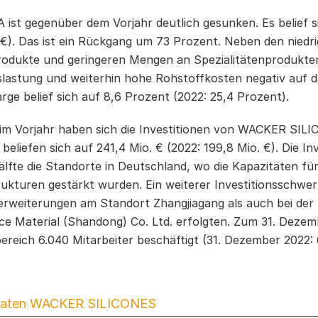
 ist gegenüber dem Vorjahr deutlich gesunken. Es belief si
 €). Das ist ein Rückgang um 73 Prozent. Neben den niedri
odukte und geringeren Mengen an Spezialitätenprodukten
lastung und weiterhin hohe Rohstoffkosten negativ auf da
ge belief sich auf 8,6 Prozent (2022: 25,4 Prozent).
im Vorjahr haben sich die Investitionen von WACKER SIL
 beliefen sich auf 241,4 Mio. € (2022: 199,8 Mio. €). Die In
lfte die Standorte in Deutschland, wo die Kapazitäten für
ukturen gestärkt wurden. Ein weiterer Investitionsschwer
erweiterungen am Standort Zhangjiagang als auch bei der
e Material (Shandong) Co. Ltd. erfolgten. Zum 31. Deze
ereich 6.040 Mitarbeiter beschäftigt (31. Dezember 2022: 
aten WACKER SILICONES