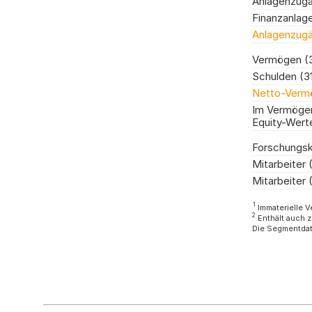
Anlagenzug
Finanzanlag
Anlagenzug
Vermögen (31
Schulden (31
Netto-Vermö
Im Vermögen
Equity-Wert
Forschungs
Mitarbeiter (
Mitarbeiter 
1
Immaterielle 
2
Enthält auch 
Die Segmentdat