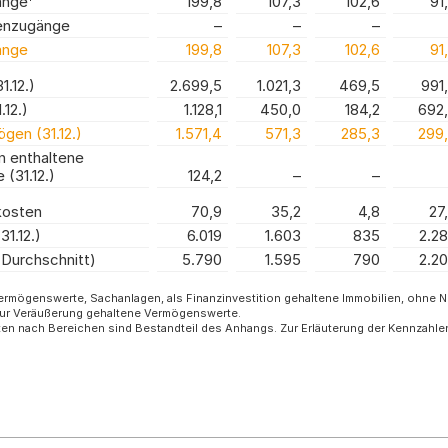
änge
199,8
107,3
102,6
91
enzugänge
–
–
–
änge
199,8
107,3
102,6
91
.12.)
2.699,5
1.021,3
469,5
991
.12.)
1.128,1
450,0
184,2
692
gen (31.12.)
1.571,4
571,3
285,3
299
 enthaltene
e
(31.12.)
124,2
–
–
kosten
70,9
35,2
4,8
27
31.12.)
6.019
1.603
835
2.2
(Durchschnitt)
5.790
1.595
790
2.2
Vermögenswerte, Sachanlagen, als Finanzinvestition gehaltene Immobilien, ohne 
zur Veräußerung gehaltene Vermögenswerte.
en nach Bereichen sind Bestandteil des Anhangs. Zur Erläuterung der Kennzahl