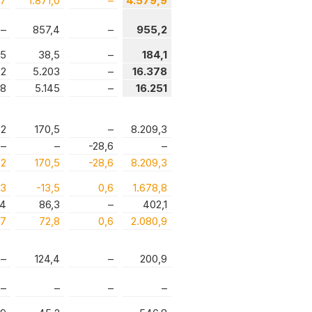
,7
1.871,0
–
4.579,9
–
857,4
–
955,2
,5
38,5
–
184,1
22
5.203
–
16.378
98
5.145
–
16.251
,2
170,5
–
8.209,3
–
–
-28,6
–
,2
170,5
-28,6
8.209,3
,3
-13,5
0,6
1.678,8
,4
86,3
–
402,1
,7
72,8
0,6
2.080,9
–
124,4
–
200,9
–
–
–
–