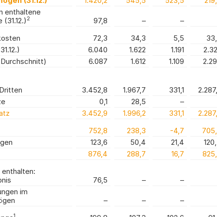
ögen (31.12.)
1.420,2
545,5
523,5
219
 enthaltene
2
e
(31.12.)
97,8
–
–
kosten
72,3
34,3
5,5
33
31.12.)
6.040
1.622
1.191
2.3
(Durchschnitt)
6.087
1.612
1.109
2.2
Dritten
3.452,8
1.967,7
331,1
2.287
ze
0,1
28,5
–
atz
3.452,9
1.996,2
331,1
2.287
752,8
238,3
-4,7
705
ngen
123,6
50,4
21,4
120
876,4
288,7
16,7
825
 enthalten:
bnis
76,5
–
–
ungen im
ögen
–
–
–
1