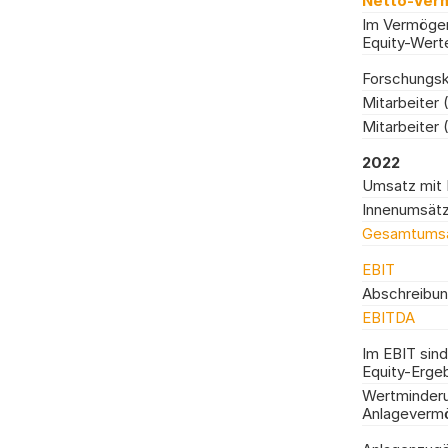
Netto-Verm
Im Vermögen
Equity-Wert
Forschungs
Mitarbeiter (
Mitarbeiter 
2022
Umsatz mit 
Innenumsät
Gesamtums
EBIT
Abschreibu
EBITDA
Im EBIT sind
Equity-Erge
Wertminder
Anlageverm