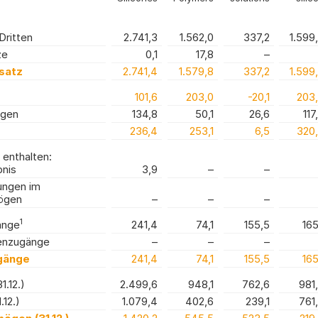
Dritten
2.741,3
1.562,0
337,2
1.599
ze
0,1
17,8
–
satz
2.741,4
1.579,8
337,2
1.599
101,6
203,0
-20,1
203
ngen
134,8
50,1
26,6
117
236,4
253,1
6,5
320
 enthalten:
bnis
3,9
–
–
ungen im
ögen
–
–
–
1
änge
241,4
74,1
155,5
165
enzugänge
–
–
–
gänge
241,4
74,1
155,5
165
.12.)
2.499,6
948,1
762,6
981
.12.)
1.079,4
402,6
239,1
761