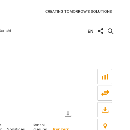
CREATING TOMORROW’S SOLUTIONS
Bericht
share
EN
y­
Konsoli­
on
Sonstiges
dierung
Konzern