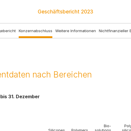
Geschäftsbericht
2023
ebericht
Konzernabschluss
Weitere Informationen
Nichtfinanzieller 
ntdaten nach Bereichen
 bis 31. Dezember
Bio­
Pol
Silicones
Polymers
solutions
silic