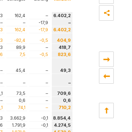
,3
162,4
–
6.402,2
–
–
-17,9
–
,3
162,4
-17,9
6.402,2
,3
-82,4
-0,5
404,9
,3
89,9
–
418,7
,6
7,5
-0,5
823,6
–
45,4
–
49,3
–
–
–
–
,1
73,5
–
709,6
–
0,6
–
0,6
,1
74,1
–
710,2
,3
3.662,9
-0,1
8.854,4
,6
1.791,9
-0,1
4.274,5