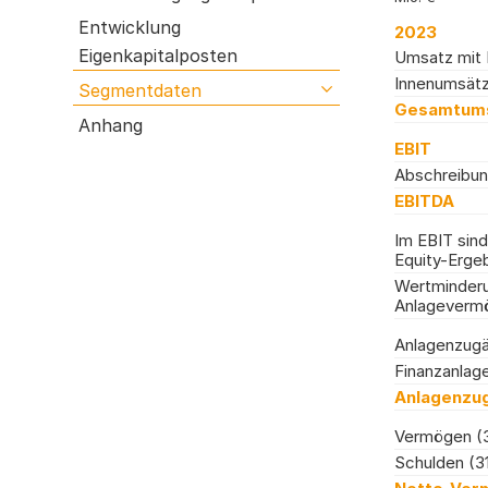
Einkauf & Logistik
GRI-Index
Entwicklung
2023
Lagebericht der Wacker Chemie AG
Bestätigungsvermerk
Eigenkapitalposten
Umsatz mit 
Risikobericht
Innenumsät
Segmentdaten
open submenu
Gesamtum
Prognosebericht
Anhang
EBIT
Abschreibu
EBITDA
Im EBIT sind
Equity-Erge
Wertminder
Anlageverm
Anlagenzug
Finanzanlag
Anlagenzu
Vermögen (31
Schulden (31