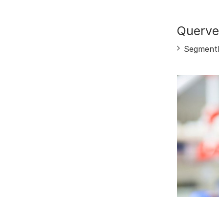
Querve
Segmentb