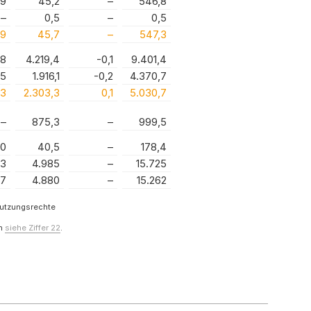
,9
45,2
–
546,8
–
0,5
–
0,5
,9
45,7
–
547,3
,8
4.219,4
-0,1
9.401,4
,5
1.916,1
-0,2
4.370,7
,3
2.303,3
0,1
5.030,7
–
875,3
–
999,5
,0
40,5
–
178,4
83
4.985
–
15.725
07
4.880
–
15.262
Nutzungsrechte
en
siehe Ziffer 22
.