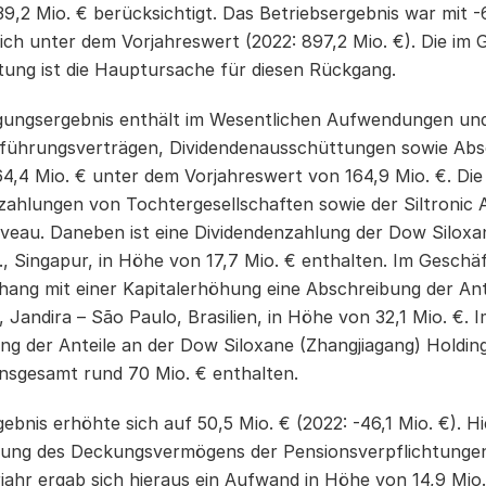
9,2 Mio. € berücksichtigt. Das Betriebsergebnis war mit
-
lich unter dem Vorjahreswert (2022: 897,2 Mio. €). Die im 
tung ist die Hauptursache für diesen Rückgang.
igungsergebnis enthält im Wesentlichen Aufwendungen un
führungsverträgen, Dividendenausschüttungen sowie Absc
 64,4 Mio. € unter dem Vorjahreswert von 164,9 Mio. €. Die
zahlungen von Tochtergesellschaften sowie der Siltronic A
iveau. Daneben ist eine Dividendenzahlung der Dow Siloxa
., Singapur, in Höhe von 17,7 Mio. € enthalten. Im Geschäf
ng mit einer Kapitalerhöhung eine Abschreibung der Ant
., Jandira – São Paulo, Brasilien, in Höhe von 32,1 Mio. €. 
g der Anteile an der Dow Siloxane (Zhangjiagang) Holding 
nsgesamt rund 70 Mio. € enthalten.
gebnis erhöhte sich auf 50,5 Mio. € (2022:
-46,1
Mio. €). Hi
ung des Deckungsvermögens der Pensionsverpflichtungen i
jahr ergab sich hieraus ein Aufwand in Höhe von 14,9 Mio.