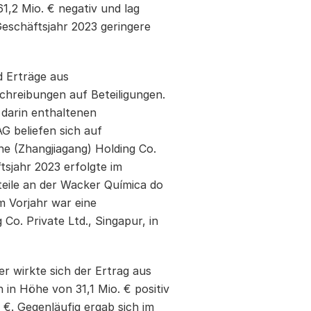
61,2
Mio. € negativ und lag
Geschäftsjahr 2023 geringere
d Erträge aus
hreibungen auf Beteiligungen.
 darin enthaltenen
G beliefen sich auf
ne (Zhangjiagang) Holding Co.
tsjahr 2023 erfolgte im
eile an der Wacker Química do
Im Vorjahr war eine
Co. Private Ltd., Singapur, in
er wirkte sich der Ertrag aus
n Höhe von 31,1 Mio. € positiv
 €. Gegenläufig ergab sich im