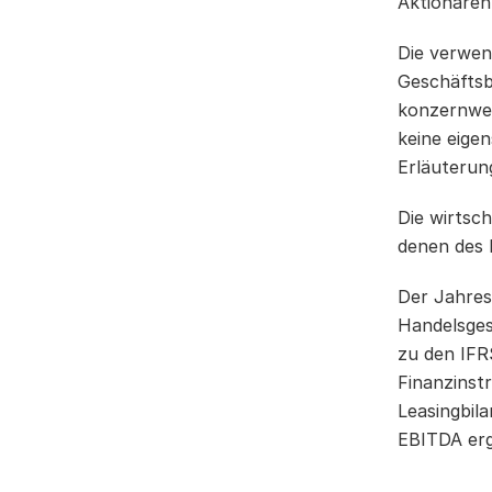
Aktionären
Die verwe
Geschäftsb
konzernweit
keine eige
Erläuterun
Die wirtsc
denen des 
Der Jahres
Handelsges
zu den IFR
Finanzinst
Leasingbil
EBITDA erg