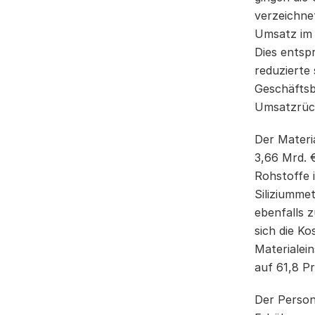
verzeichne
Umsatz im 
Dies ents
reduzierte 
Geschäftsb
Umsatzrück
Der Materi
3,66 Mrd. 
Rohstoffe i
Siliziumme
ebenfalls 
sich die K
Materialei
auf 61,8 P
Der Person