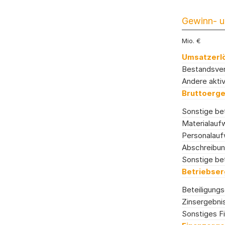
Gewinn- u
Mio. €
Umsatzerl
Bestandsve
Andere aktiv
Bruttoerg
Sonstige bet
Materialauf
Personalau
Abschreibu
Sonstige be
Betriebser
Beteiligungs
Zinsergebni
Sonstiges F