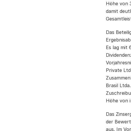
Höhe von 3
damit deut
Gesamtleis
Das Beteil
Ergebnisab
Es lag mit
Dividenden
Vorjahresn
Private Ltd
Zusammenha
Brasil Ltda
Zuschreibun
Höhe von i
Das Zinser
der Bewert
aus. Im Vor