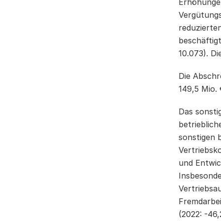
Erhöhungen
Vergütungs
reduzierte
beschäftig
10.073). D
Die Abschr
149,5 Mio. 
Das sonsti
betrieblic
sonstigen 
Vertriebsk
und Entwic
Insbesonde
Vertriebsa
Fremdarbei
(2022:
-46,