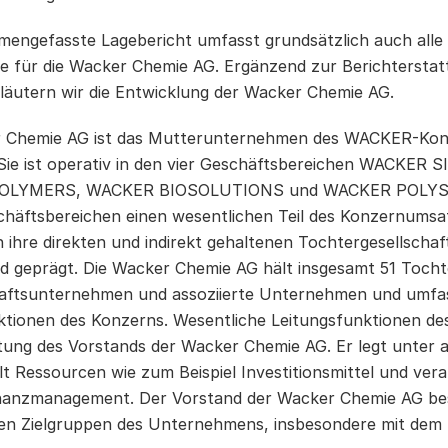
engefasste Lagebericht umfasst grundsätzlich auch alle 
le für die Wacker Chemie AG. Ergänzend zur Berichterst
läutern wir die Entwicklung der Wacker Chemie AG.
 Chemie AG ist das Mutterunternehmen des WACKER-Konze
ie ist operativ in den vier Geschäftsbereichen WACKER 
LYMERS, WACKER BIOSOLUTIONS und WACKER POLYSILICO
chäftsbereichen einen wesentlichen Teil des Konzernumsa
 ihre direkten und indirekt gehaltenen Tochtergesellschaf
d geprägt. Die Wacker Chemie AG hält insgesamt 51 Tocht
ftsunternehmen und assoziierte Unternehmen und umfass
ktionen des Konzerns. Wesentliche Leitungsfunktionen de
ung des Vorstands der Wacker Chemie AG. Er legt unter 
ilt Ressourcen wie zum Beispiel Investitionsmittel und ve
nanzmanagement. Der Vorstand der Wacker Chemie AG be
gen Zielgruppen des Unternehmens, insbesondere mit dem