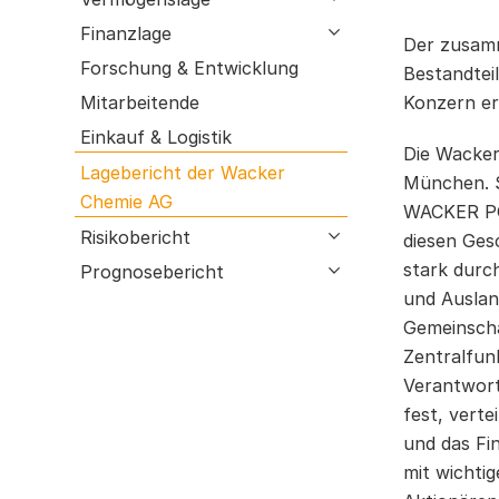
Einkauf & Logistik
GRI-Index
Finanzlage
open submenu
Der zusamm
Lagebericht der Wacker Chemie AG
Bestätigungsvermerk
Forschung & Entwicklung
Bestandtei
Risikobericht
Mitarbeitende
Konzern er
Prognosebericht
Einkauf & Logistik
Die Wacker
Lagebericht der Wacker
München. S
Chemie AG
WACKER PO
Risikobericht
open submenu
diesen Ges
stark durch
Prognosebericht
open submenu
und Auslan
Gemeinscha
Zentralfun
Verantwort
fest, verte
und das Fi
mit wichti