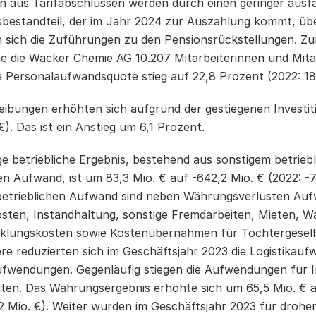
 aus Tarifabschlüssen werden durch einen geringer ausfa
bestandteil, der im Jahr 2024 zur Auszahlung kommt, ü
n sich die Zuführungen zu den Pensionsrückstellungen. 
te die Wacker Chemie AG 10.207 Mitarbeiterinnen und Mita
ie Personalaufwandsquote stieg auf 22,8 Prozent (2022: 18
eibungen erhöhten sich aufgrund der gestiegenen Investiti
€). Das ist ein Anstieg um 6,1 Prozent.
ge betriebliche Ergebnis, bestehend aus sonstigem betrieb
hen Aufwand, ist um 83,3 Mio. € auf
-642,2
Mio. € (2022:
-
betrieblichen Aufwand sind neben Währungsverlusten Au
osten, Instandhaltung, sonstige Fremdarbeiten, Mieten, 
klungskosten sowie Kostenübernahmen für Tochtergesell
re reduzierten sich im Geschäftsjahr 2023 die Logistikau
ufwendungen. Gegenläufig stiegen die Aufwendungen für I
ten. Das Währungsergebnis erhöhte sich um 65,5 Mio. € a
2
Mio. €). Weiter wurden im Geschäftsjahr 2023 für drohen