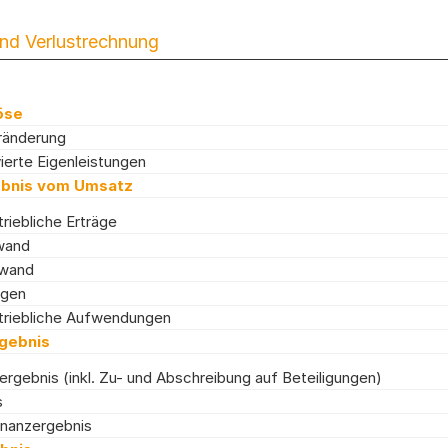
nd Verlustrechnung
öse
ränderung
ierte Eigenleistungen
ebnis vom Umsatz
riebliche Erträge
wand
fwand
ngen
triebliche Aufwendungen
gebnis
ergebnis (inkl. Zu- und Abschreibung auf Beteiligungen)
s
inanzergebnis