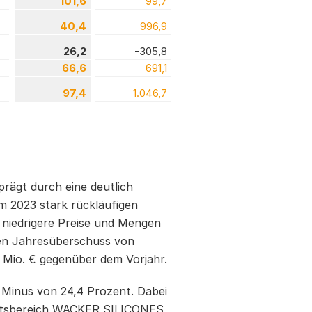
101,6
99,7
40,4
996,9
26,2
-305,8
66,6
691,1
97,4
1.046,7
rägt durch eine deutlich
im 2023 stark rückläufigen
niedrigere Preise und Mengen
nen Jahresüberschuss von
5 Mio. € gegenüber dem Vorjahr.
n Minus von 24,4 Prozent. Dabei
häftsbereich WACKER SILICONES