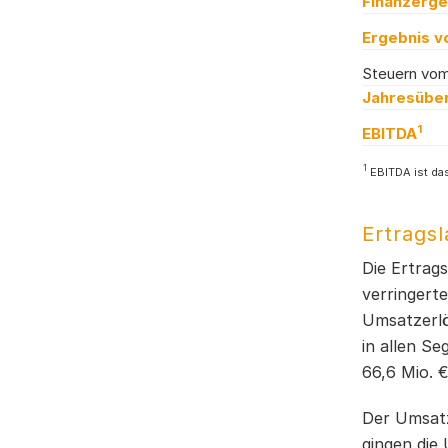
Finanzerge
Ergebnis v
Steuern vom
Jahresüber
1
EBITDA
1
EBITDA ist da
Ertrags
Die Ertrag
verringerte
Umsatzerlö
in allen S
66,6 Mio. €
Der Umsatz
gingen die