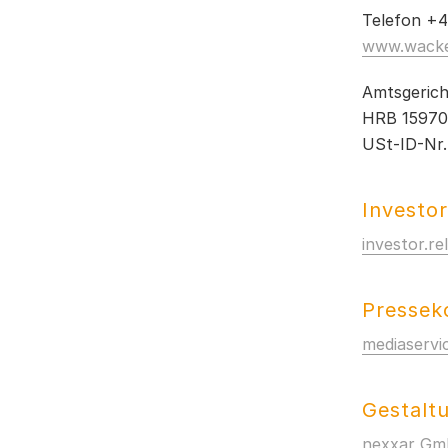
Einkauf & Logistik
GRI-Index
Telefon +
www.wack
Lagebericht der Wacker Chemie AG
Bestätigungsvermerk
Risikobericht
Amtsgeric
Prognosebericht
HRB 15970
USt-ID-Nr.
Investo
investor.r
Pressek
mediaserv
Gestalt
nexxar Gmb