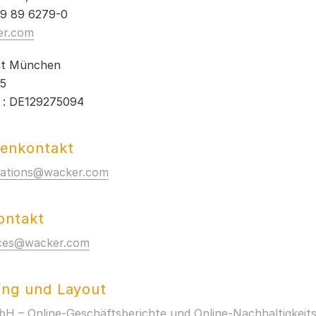
49 89 6279-0
er.com
ht München
5
 : DE129275094
renkontakt
elations@wacker.com
ontakt
ices@wacker.com
ung und Layout
H – Online-Geschäftsberichte und Online-Nachhaltigkeits