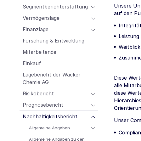
Mitarbeitende
Unsere Unt
Segmentberichterstattung
Einkauf
auf den Pu
Vermögenslage
Lagebericht der Wacker Chemie AG
Integritä
Finanzlage
Risikobericht
Leistung
Prognosebericht
Forschung & Entwicklung
Weitblick
Nachhaltigkeitsbericht
Mitarbeitende
Zusamme
Einkauf
Lagebericht der Wacker
Diese Wert
Chemie AG
alle Mitarb
diese Wert
Risikobericht
Hierarchie
Prognosebericht
Orientieru
Nachhaltigkeitsbericht
Unser Com
Allgemeine Angaben
Complian
Allgemeine Angaben zu den