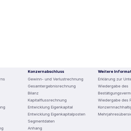
Konzernabschluss
Weitere Informa
rns
Gewinn- und Verlustrechnung
Erklärung zur Un
Gesamtergebnisrechnung
Wiedergabe des
Bilanz
Bestätigungsverm
Kapitalflussrechnung
Wiedergabe des P
ung
Entwicklung Eigenkapital
Konzernnachhaltig
Entwicklung Eigenkapitalposten
Mehrjahresübersi
Segmentdaten
ng
Anhang