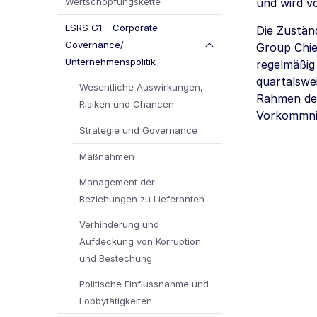
Wertschöpfungskette
und wird v
ESRS G1 – Corporate
Die Zustän
Governance/
Group Chie
Unternehmenspolitik
regelmäßig
quartalswei
Wesentliche Auswirkungen,
Rahmen der
Risiken und Chancen
Vorkommnis
Strategie und Governance
Maßnahmen
Management der
Beziehungen zu Lieferanten
Verhinderung und
Aufdeckung von Korruption
und Bestechung
Politische Einflussnahme und
Lobbytätigkeiten