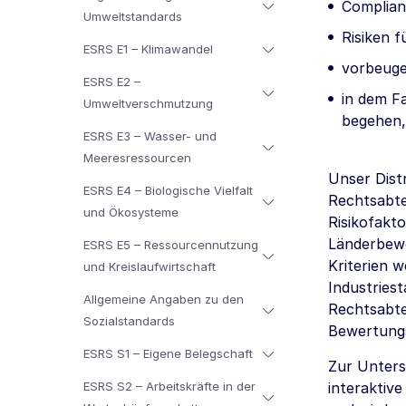
Complian
Umweltstandards
Risiken f
ESRS E1 – Klimawandel
vorbeug
ESRS E2 –
in dem F
Umweltverschmutzung
begehen,
ESRS E3 – Wasser- und
Meeresressourcen
Unser Dist
ESRS E4 – Biologische Vielfalt
Rechtsabte
und Ökosysteme
Risikofakt
Länderbewe
ESRS E5 – Ressourcennutzung
Kriterien w
und Kreislaufwirtschaft
Industries
Allgemeine Angaben zu den
Rechtsabte
Sozialstandards
Bewertungs
ESRS S1 – Eigene Belegschaft
Zur Unters
ESRS S2 – Arbeitskräfte in der
interaktiv