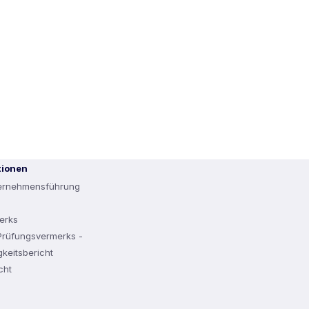
tionen
ternehmensführung
erks
rüfungsvermerks -
keitsbericht
cht