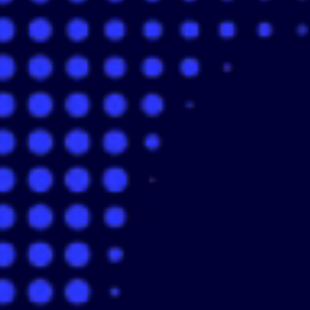
Mitarbeitende
Einkauf
Lagebericht der Wacker Chemie AG
Risikobericht
Prognosebericht
Nachhaltigkeitsbericht