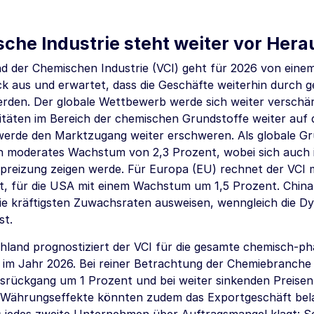
che Industrie steht weiter vor Her
d der Chemischen Industrie (VCI) geht für 2026 von eine
k aus und erwartet, dass die Geschäfte weiterhin durch
erden. Der globale Wettbewerb werde sich weiter verschär
täten im Bereich der chemischen Grundstoffe weiter auf d
k werde den Marktzugang weiter erschweren. Als globale G
n moderates Wachstum von 2,3 Prozent, wobei sich auch
Spreizung zeigen werde. Für Europa (EU) rechnet der VCI
t, für die USA mit einem Wachstum um 1,5 Prozent. China 
die kräftigsten Zuwachsraten ausweisen, wenngleich die Dy
st.
hland prognostiziert der VCI für die gesamte chemisch-ph
 im Jahr 2026. Bei reiner Betrachtung der Chemiebranche 
srückgang um 1 Prozent und bei weiter sinkenden Preis
 Währungseffekte könnten zudem das Exportgeschäft bela