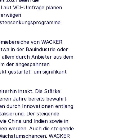
t 2021 seien die
. Laut VCI‑Umfrage planen
t erwägen
Kostensenkungsprogramme
hemiebereiche von WACKER
etwa in der Bauindustrie oder
allem durch Anbieter aus dem
 Um der angespannten
t gestartet, um signifikant
terhin intakt. Die Stärke
genen Jahre bereits bewährt.
cen durch Innovationen entlang
alisierung. Der steigende
wie China und Indien sowie in
hen werden. Auch die steigende
e Wachstumschancen. WACKER