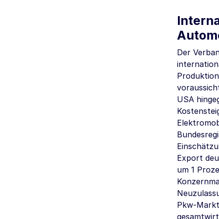
Intern
Automo
Der Verban
internatio
Produktion
voraussich
USA hingeg
Kostenstei
Elektromob
Bundesregi
Einschätzu
Export deu
um 1 Proz
Konzernmar
Neuzulassu
Pkw-Markt 
gesamtwirt