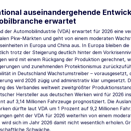
ational auseinandergehende Entwick
bilbranche erwartet
d der Automobilindustrie (VDA) erwartet für 2026 eine ve
nalen Pkw-Märkten und geht von einem moderaten Wachs
seinheiten in Europa und China aus. In Europa bleiben di
tlich trotz der Steigerung deutlich hinter dem Vorkrisenni
en wird mit einem Rückgang der Produktion gerechnet, 
gerungen und zunehmenden Protektionismus zurückzuführe
ilität in Deutschland Wachstumstreiber – vorausgesetzt, 
erung wird 2026 zügig und administrativ klar umgesetzt. 
ng des Verbandes weltweit zweitgrößter Produktionsstan
tscher Hersteller aus deutschen Werken wird für 2026 in
ent auf
3,14 Millionen
Fahrzeuge prognostiziert. Die Ausla
ken dürfte laut VDA um 1 Prozent auf
9,2 Millionen
Fahrz
ngen geht der VDA für 2026 weiterhin von einem moderat
wird sich im Jahr 2026 damit nicht wesentlich erholen. Gr
schaftliche Schwäche.