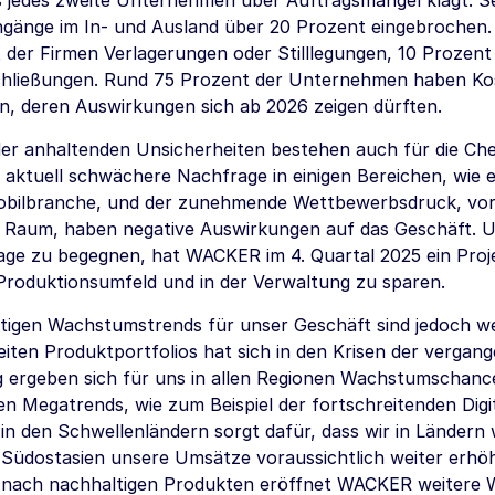
s jedes zweite Unternehmen über Auftragsmangel klagt: Sei
ngänge im In- und Ausland über 20 Prozent eingebrochen
 der Firmen Verlagerungen oder Stilllegungen, 10 Prozen
chließungen. Rund 75 Prozent der Unternehmen haben 
n, deren Auswirkungen sich ab 2026 zeigen dürften.
er anhaltenden Unsicherheiten bestehen auch für die C
e aktuell schwächere Nachfrage in einigen Bereichen, wie 
bilbranche, und der zunehmende Wettbewerbsdruck, vor 
n Raum, haben negative Auswirkungen auf das Geschäft.
age zu begegnen, hat WACKER im 4. Quartal 2025 ein Projek
Produktionsumfeld und in der Verwaltung zu sparen.
istigen Wachstumstrends für unser Geschäft sind jedoch wei
eiten Produktportfolios hat sich in den Krisen der vergan
tig ergeben sich für uns in allen Regionen Wachstumschan
en Megatrends, wie zum Beispiel der fortschreitenden Digit
in den Schwellenländern sorgt dafür, dass wir in Ländern 
 Südostasien unsere Umsätze voraussichtlich weiter erhö
 nach nachhaltigen Produkten eröffnet WACKER weiter