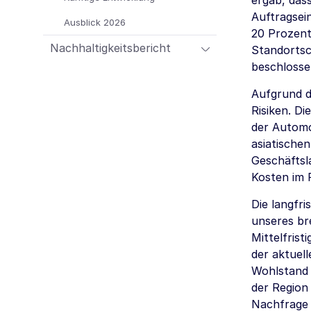
ergab, das
Auftragsei
Ausblick 2026
20 Prozent
Nachhaltigkeitsbericht
Standorts
beschlosse
Aufgrund d
Risiken. Di
der Automo
asiatische
Geschäftsl
Kosten im 
Die langfr
unseres br
Mittelfris
der aktuell
Wohlstand 
der Region
Nachfrage