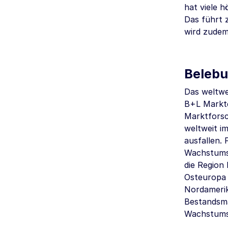
hat viele 
Das führt 
wird zudem
Belebu
Das weltwe
B+L Marktd
Marktforsc
weltweit i
ausfallen.
Wachstums
die Region
Osteuropa 
Nordamerik
Bestandsma
Wachstums