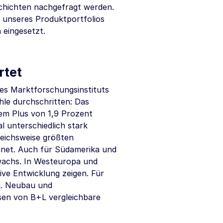
schichten nachgefragt werden.
l unseres Produktportfolios
 eingesetzt.
rtet
es Marktforschungsinstituts
le durchschritten: Das
nem Plus von 1,9 Prozent
l unterschiedlich stark
leichsweise größten
et. Auch für Südamerika und
uwachs. In Westeuropa und
ive Entwicklung zeigen. Für
g. Neubau und
en von B+L vergleichbare