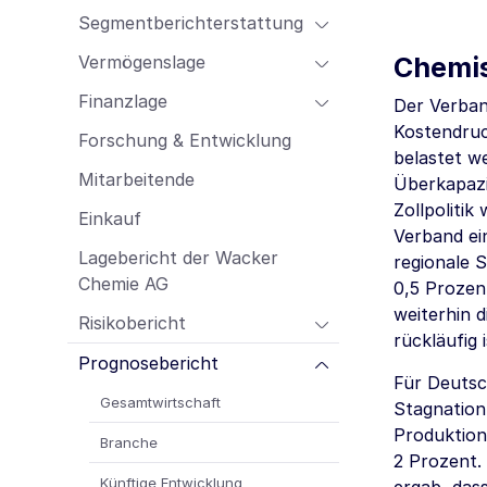
Mitarbeitende
Segmentberichterstattung
Einkauf
Vermögenslage
Chemis
Lagebericht der Wacker Chemie AG
Finanzlage
Risikobericht
Der Verban
Kostendruc
Prognosebericht
Forschung & Entwicklung
belastet w
Nachhaltigkeitsbericht
Mitarbeitende
Überkapazi
Zollpoliti
Einkauf
Verband ei
Lagebericht der Wacker
regionale 
Chemie AG
0,5 Prozen
weiterhin 
Risikobericht
rückläufig i
Prognosebericht
Für Deutsc
Gesamtwirtschaft
Stagnation
Produktion
Branche
2 Prozent.
Künftige Entwicklung