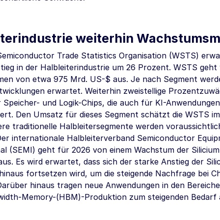
iterindustrie weiterhin Wachstumsm
Semiconductor Trade Statistics Organisation (WSTS) erwa
ieg in der Halbleiterindustrie um 26 Prozent. WSTS geht
men von etwa
975 Mrd.
US-$ aus. Je nach Segment werden
ntwicklungen erwartet. Weiterhin zweistellige Prozentzuw
r Speicher- und Logik-Chips, die auch für KI-Anwendungen
iert. Den Umsatz für dieses Segment schätzt die WSTS i
e traditionelle Halbleitersegmente werden voraussichtlich
er internationale Halbleiterverband Semiconductor Equip
nal (SEMI) geht für 2026 von einem Wachstum der Siliciu
us. Es wird erwartet, dass sich der starke Anstieg der Si
hinaus fortsetzen wird, um die steigende Nachfrage bei 
Darüber hinaus tragen neue Anwendungen in den Bereich
idth-Memory-(HBM)-Produktion zum steigenden Bedarf an