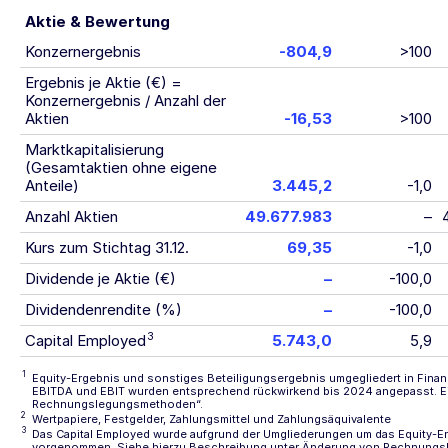
Aktie & Bewertung
Konzernergebnis
-804,9
>100
Ergebnis je Aktie (€) =
Konzernergebnis / Anzahl der
Aktien
-16,53
>100
Marktkapitalisierung
(Gesamtaktien ohne eigene
Anteile)
3.445,2
-1,0
Anzahl Aktien
49.677.983
–
Kurs zum Stichtag 31.12.
69,35
-1,0
Dividende je Aktie (€)
–
-100,0
Dividendenrendite (%)
–
-100,0
3
Capital Employed
5.743,0
5,9
1
Equity-Ergebnis und sonstiges Beteiligungsergebnis umgegliedert in Finanze
EBITDA und EBIT wurden entsprechend rückwirkend bis 2024 angepasst. Ein
Rechnungslegungsmethoden“
.
2
Wertpapiere, Festgelder, Zahlungsmittel und Zahlungsäquivalente
3
Das Capital Employed wurde aufgrund der Umgliederungen um das Equity-E
vorgenommen. Siehe hierzu Beschreibung unter Änderung von Rechnung