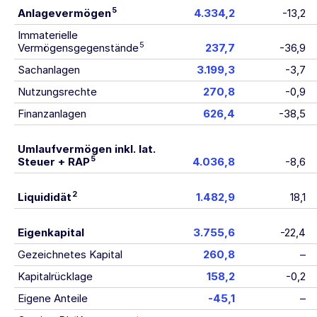
5
Anlagevermögen
4.334,2
-13,2
Immaterielle
5
Vermögensgegenstände
237,7
-36,9
Sachanlagen
3.199,3
-3,7
Nutzungsrechte
270,8
-0,9
Finanzanlagen
626,4
-38,5
Umlaufvermögen inkl. lat.
5
Steuer + RAP
4.036,8
-8,6
2
Liquididät
1.482,9
18,1
Eigenkapital
3.755,6
-22,4
Gezeichnetes Kapital
260,8
–
Kapitalrücklage
158,2
-0,2
Eigene Anteile
-45,1
–