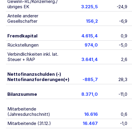
Gewinn-RL/Konzernerg./
übriges EK
3.225,5
-24,9
Anteile anderer
Gesellschafter
156,2
-6,9
Fremdkapital
4.615,4
0,9
Rückstellungen
974,0
-5,0
Verbindlichkeiten inkl. lat.
Steuer + RAP
3.641,4
2,6
Nettofinanzschulden (-)
Nettofinanzforderungen(+)
-885,7
28,3
Bilanzsumme
8.371,0
-11,0
Mitarbeitende
(Jahresdurchschnitt)
16.616
0,6
Mitarbeitende (31.12.)
16.467
-1,0