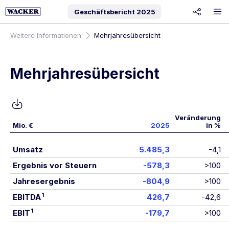
Geschäftsbericht
2025
share
Weitere Informationen
Mehrjahresübersicht
Mehrjahresübersicht
Veränderung
Mio. €
2025
in %
Mehrjahresübersicht
Umsatz
5.485,3
-4,1
Ergebnis vor Steuern
-578,3
>100
Jahresergebnis
-804,9
>100
1
EBITDA
426,7
-42,6
1
EBIT
-179,7
>100