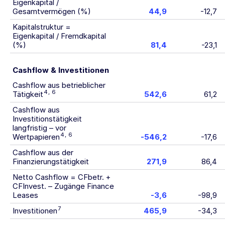
Eigenkapital /
Gesamtvermögen (%)
44,9
-12,7
Kapitalstruktur =
Eigenkapital / Fremdkapital
(%)
81,4
-23,1
Cashflow & Investitionen
Cashflow aus betrieblicher
4
,
6
Tätigkeit
542,6
61,2
Cashflow aus
Investitionstätigkeit
langfristig – vor
4
,
6
Wertpapieren
-546,2
-17,6
Cashflow aus der
Finanzierungstätigkeit
271,9
86,4
Netto Cashflow = CFbetr. +
CFInvest. – Zugänge Finance
Leases
-3,6
-98,9
7
Investitionen
465,9
-34,3