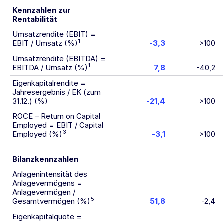
Kennzahlen zur
Rentabilität
Umsatzrendite (EBIT) =
1
EBIT / Umsatz (%)
-3,3
>100
Umsatzrendite (EBITDA) =
1
EBITDA / Umsatz (%)
7,8
-40,2
Eigenkapitalrendite =
Jahresergebnis / EK (zum
31.12.) (%)
-21,4
>100
ROCE – Return on Capital
Employed = EBIT / Capital
3
Employed (%)
-3,1
>100
Bilanzkennzahlen
Anlagenintensität des
Anlagevermögens =
Anlagevermögen /
5
Gesamtvermögen (%)
51,8
-2,4
Eigenkapitalquote =