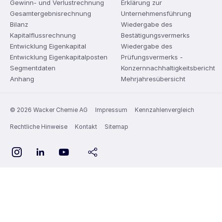
Gewinn- und Verlustrechnung
Erklärung zur
Gesamtergebnisrechnung
Unternehmensführung
Bilanz
Wiedergabe des
Kapitalflussrechnung
Bestätigungsvermerks
Entwicklung Eigenkapital
Wiedergabe des
Entwicklung Eigenkapitalposten
Prüfungsvermerks -
Segmentdaten
Konzernnachhaltigkeitsbericht
Anhang
Mehrjahresübersicht
© 2026 Wacker Chemie AG
Impressum
Kennzahlenvergleich
Rechtliche Hinweise
Kontakt
Sitemap
YouTube
Instagram
LinkedIn
share