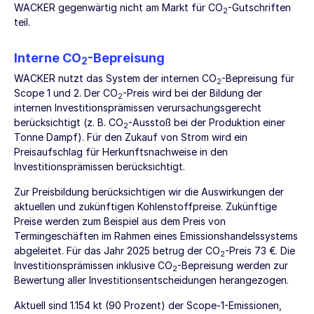
WACKER gegenwärtig nicht am Markt für CO
-Gutschriften
2
teil.
Interne CO
-Bepreisung
2
WACKER nutzt das System der internen CO
-Bepreisung für
2
Scope 1 und 2. Der CO
-Preis wird bei der Bildung der
2
internen Investitionsprämissen verursachungsgerecht
berücksichtigt (z. B. CO
-Ausstoß bei der Produktion einer
2
Tonne Dampf). Für den Zukauf von Strom wird ein
Preisaufschlag für Herkunftsnachweise in den
Investitionsprämissen berücksichtigt.
Zur Preisbildung berücksichtigen wir die Auswirkungen der
aktuellen und zukünftigen Kohlenstoffpreise. Zukünftige
Preise werden zum Beispiel aus dem Preis von
Termingeschäften im Rahmen eines Emissionshandelssystems
abgeleitet. Für das Jahr 2025 betrug der CO
-Preis 73 €. Die
2
Investitionsprämissen inklusive CO
-Bepreisung werden zur
2
Bewertung aller Investitionsentscheidungen herangezogen.
Aktuell sind 1.154 kt (90 Prozent) der Scope-1-Emissionen,