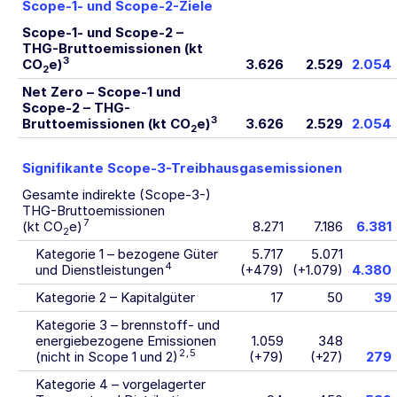
Scope-1- und Scope-2-Ziele
Scope-1- und Scope-2 –
THG-Bruttoemissionen (kt
3
CO
e)
3.626
2.529
2.054
2
Net Zero – Scope-1 und
Scope-2 – THG-
3
Bruttoemissionen (kt CO
e)
3.626
2.529
2.054
2
Signifikante Scope-3-Treibhausgasemissionen
Gesamte indirekte (Scope-3-)
THG-Bruttoemissionen
7
(kt CO
e)
8.271
7.186
6.381
2
Kategorie 1 – bezogene Güter
5.717
5.071
4
und Dienstleistungen
(+479)
(+1.079)
4.380
Kategorie 2 – Kapitalgüter
17
50
39
Kategorie 3 – brennstoff- und
energiebezogene Emissionen
1.059
348
2
,
5
(nicht in Scope 1 und 2)
(+79)
(+27)
279
Kategorie 4 – vorgelagerter