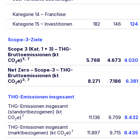
Kategorie 14 – Franchise
Kategorie 15 – Investitionen
182
146
124
Scope-3-Ziele
Scope 3 (Kat. 1 + 3) – THG-
Bruttoemissionen (kt
3
,
7
CO
e)
5.768
4.673
4.020
2
Net Zero – Scope-3 – THG-
Bruttoemissionen (kt
3
,
7
CO
e)
8.271
7.186
6.381
2
THG-Emissionen insgesamt
THG-Emissionen insgesamt
(standortbezogenen) (kt
7
CO
e)
11.136
9.709
8.432
2
THG-Emissionen insgesamt
7
(marktbezogenen) (kt CO
e)
11.897
9.715
8.435
2