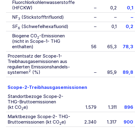
Fluorchlorkohlenwasserstoffe
(HFCKW)
–
0,2
0,1
NF
(Stickstofftrifluorid)
–
–
–
3
SF
(Schwefelhexafluorid)
–
0,1
0,2
6
Biogene CO
-Emissionen
2
(nicht in Scope-1- THG
enthalten)
56
65,3
78,3
Prozentsatz der Scope-1-
Treibhausgasemissionen aus
regulierten Emissions­handels­
2
systemen
(%)
–
85,9
89,8
Scope-2-Treibhausgasemissionen
Standortbezoge Scope-2-
THG-Bruttoemissionen
(kt CO
e)
1.579
1.311
896
2
Marktbezoge Scope-2- THG-
Bruttoemissionen (kt CO
e)
2.340
1.317
900
2