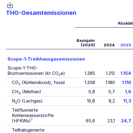
THG-Gesamtemissionen
Rückbl
Basisjahr
(2020)
2024
2025
Scope-1-Treibhausgasemissionen
Scope-1-THG-
Bruttoemissionen (kt CO
e)
1.285
1.212
1.154
2
CO
(Kohlendioxid), fossil
1.208
1.180
1.116
2
CH
(Methan)
0,8
0,7
1,6
4
N
O (Lachgas)
10,8
8,2
11,3
2
Teilfluorierte
Kohlenwasserstoffe
1
(HFKWs)
65,6
23,1
24,7
Teilhalogenierte