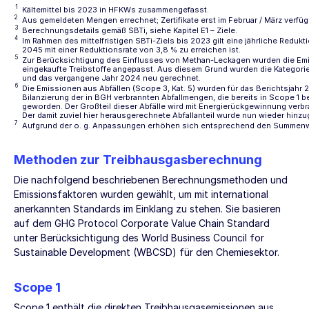
1
Kältemittel bis 2023 in HFKWs zusammengefasst.
2
Aus gemeldeten Mengen errechnet; Zertifikate erst im Februar / März verfüg
3
Berechnungsdetails gemäß SBTi, siehe Kapitel
E1 – Ziele
.
4
Im Rahmen des mittelfristigen SBTi-Ziels bis 2023 gilt eine jährliche Redukt
2045 mit einer Reduktionsrate von 3,8 % zu erreichen ist.
5
Zur Berücksichtigung des Einflusses von Methan-Leckagen wurden die Emi
eingekaufte Treibstoffe angepasst. Aus diesem Grund wurden die Kategorie
und das vergangene Jahr 2024 neu gerechnet.
6
Die Emissionen aus Abfällen (Scope 3, Kat. 5) wurden für das Berichtsjahr 202
Bilanzierung der in BGH verbrannten Abfallmengen, die bereits in Scope 1 
geworden. Der Großteil dieser Abfälle wird mit Energierückgewinnung verbran
Der damit zuviel hier herausgerechnete Abfallanteil wurde nun wieder hinz
7
Aufgrund der o. g. Anpassungen erhöhen sich entsprechend den Summenwer
Methoden zur Treibhausgasberechnung
Die nachfolgend beschriebenen Berechnungsmethoden und
Emissionsfaktoren wurden gewählt, um mit international
anerkannten Standards im Einklang zu stehen. Sie basieren
auf dem GHG Protocol Corporate Value Chain Standard
unter Berücksichtigung des World Business Council for
Sustainable Development (WBCSD) für den Chemiesektor.
Scope 1
Scope 1 enthält die direkten Treibhausgasemissionen aus