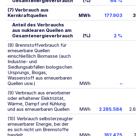
Gesamtenergieverbrauch
(%)
64 %
(7) Verbrauch aus
Kernkraftquellen
MWh
177.903
3
Anteil des Verbrauchs
aus nuklearen Quellen am
Gesamtenergieverbrauch
(%)
2 %
(8) Brennstoffverbrauch für
erneuerbare Quellen
einschließlich Biomasse (auch
Industrie- und
Siedlungsabfällen biologischen
Ursprungs, Biogas,
Wasserstoff aus erneuerbaren
Quellen usw.)
MWh
–
(9) Verbrauch aus erworbener
oder erhaltener Elektrizität,
Wärme, Dampf und Kühlung
und aus erneuerbaren Quellen
MWh
2.285.584
2.
(10) Verbrauch selbsterzeugter
erneuerbarer Energie, bei der
es sich nicht um Brennstoffe
handelt
MWh
182.475