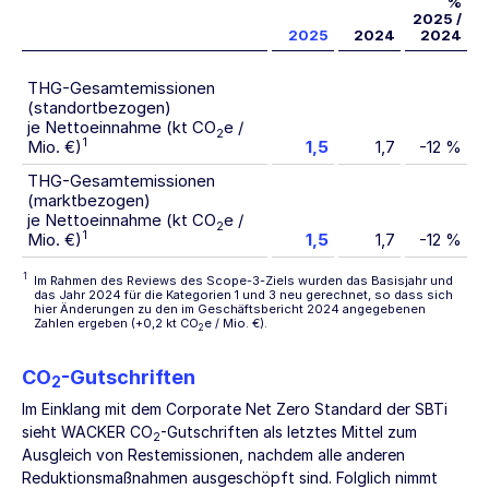
%
2025 /
2025
2024
2024
THG-Gesamtemissionen
(standortbezogen)
je Nettoeinnahme (kt CO
e /
2
1
Mio. €)
1,5
1,7
-12 %
THG-Gesamtemissionen
(marktbezogen)
je Nettoeinnahme (kt CO
e /
2
1
Mio. €)
1,5
1,7
-12 %
1
Im Rahmen des Reviews des Scope-3-Ziels wurden das Basisjahr und
das Jahr 2024 für die Kategorien 1 und 3 neu gerechnet, so dass sich
hier Änderungen zu den im Geschäftsbericht 2024 angegebenen
Zahlen ergeben (+0,2 kt CO
e / Mio. €).
2
CO
-Gutschriften
2
Im Einklang mit dem Corporate Net Zero Standard der SBTi
sieht WACKER CO
-Gutschriften als letztes Mittel zum
2
Ausgleich von Restemissionen, nachdem alle anderen
Reduktionsmaßnahmen ausgeschöpft sind. Folglich nimmt