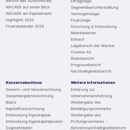
Bericht des Aufsichtsrats
Ertragslage
WACKER auf einen Blick
Segmentberichterstattung
WACKER am Kapitalmarkt
Vermögenslage
Highlights 2025
Finanzlage
Finanzkalender 2026
Forschung & Entwicklung
Mitarbeitende
Einkauf
Lagebericht der Wacker
Chemie AG
Risikobericht
Prognosebericht
Nachhaltigkeitsbericht
Konzernabschluss
Weitere Informationen
Gewinn- und Verlustrechnung
Erklärung zur
Gesamtergebnisrechnung
Unternehmensführung
Bilanz
Wiedergabe des
Kapitalflussrechnung
Bestätigungsvermerks
Entwicklung Eigenkapital
Wiedergabe des
Entwicklung Eigenkapitalposten
Prüfungsvermerks -
Segmentdaten
Konzernnachhaltigkeitsbericht