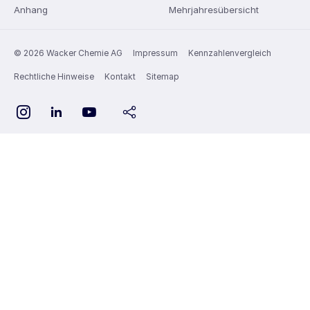
Anhang
Mehrjahresübersicht
© 2026 Wacker Chemie AG
Impressum
Kennzahlenvergleich
Rechtliche Hinweise
Kontakt
Sitemap
YouTube
Instagram
LinkedIn
share