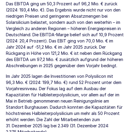
Das EBITDA ging um 50,3 Prozent auf
96,2 Mio. €
zurück
(2024:
193,4 Mio. €
). Das Ergebnis wurde nicht nur von den
niedrigen Preisen und geringeren Absatzmengen bei
Solarsilicium belastet, sondern auch von den weiterhin – im
Vergleich zu anderen Regionen – höheren Energiepreisen in
Deutschland. Die EBITDA-Marge belief sich auf 10,9 Prozent
(2024: 20,4 Prozent). Das EBIT ging von
70,0 Mio. €
im
Jahr 2024 auf
-51,2 Mio. €
im Jahr 2025 zurück. Der
Rückgang in Höhe von
121,2 Mio. €
ist neben dem Rückgang
des EBITDA um
97,2 Mio. €
zusätzlich aufgrund der höheren
Abschreibungen in 2025 gegenüber dem Vorjahr bedingt.
Im Jahr 2025 lagen die Investitionen von Polysilicon mit
96,3 Mio. €
(2024:
199,7 Mio. €
) rund 52 Prozent unter dem
Vorjahresniveau. Der Fokus lag auf dem Ausbau der
Kapazitäten für Halbleiterpolysilicium, vor allem auf der im
Mai in Betrieb genommenen neuen Reinigungslinie am
Standort Burghausen. Dadurch konnten die Kapazitäten für
höchstreines Halbleiterpolysilicium um mehr als 50 Prozent
erhöht werden. Die Zahl der Mitarbeitenden zum
31. Dezember 2025
lag bei 2.349 (
31. Dezember 2024
:
2.375 Mitarbeitende).