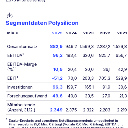
Segmentdaten Polysilicon
Mio. €
2025
2024
2023
2022
2021
Gesamtumsatz
882,9
949,2
1.599,3
2.287,2
1.529,8
1
EBITDA
96,2
193,4
320,6
825,7
656,7
EBITDA-Marge
1
(%)
10,9
20,4
20,0
36,1
42,9
1
EBIT
-51,2
70,0
203,3
705,3
528,9
Investitionen
96,3
199,7
165,1
91,9
30,6
Forschungsaufwand
49,6
40,8
33,5
27,0
21,3
Mitarbeitende
(Anzahl, 31.12.)
2.349
2.375
2.322
2.283
2.219
1
Equity-Ergebnis und sonstiges Beteiligungsergebnis umgegliedert in
Finanzergebnis (5,0 Mio. € Ertrag) (Vorjahr 0,0 Mio. € Ertrag); EBITDA und