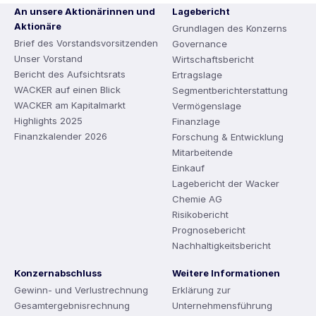
An unsere Aktionärinnen und
Lagebericht
Aktionäre
Grundlagen des Konzerns
Brief des Vorstandsvorsitzenden
Governance
Unser Vorstand
Wirtschaftsbericht
Bericht des Aufsichtsrats
Ertragslage
WACKER auf einen Blick
Segmentberichterstattung
WACKER am Kapitalmarkt
Vermögenslage
Highlights 2025
Finanzlage
Finanzkalender 2026
Forschung & Entwicklung
Mitarbeitende
Einkauf
Lagebericht der Wacker
Chemie AG
Risikobericht
Prognosebericht
Nachhaltigkeitsbericht
Konzernabschluss
Weitere Informationen
Gewinn- und Verlustrechnung
Erklärung zur
Gesamtergebnisrechnung
Unternehmensführung