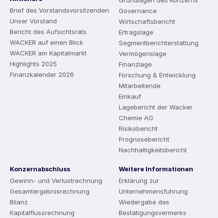
Grundlagen des Konzerns
Brief des Vorstandsvorsitzenden
Governance
Unser Vorstand
Wirtschaftsbericht
Bericht des Aufsichtsrats
Ertragslage
WACKER auf einen Blick
Segmentberichterstattung
WACKER am Kapitalmarkt
Vermögenslage
Highlights 2025
Finanzlage
Finanzkalender 2026
Forschung & Entwicklung
Mitarbeitende
Einkauf
Lagebericht der Wacker
Chemie AG
Risikobericht
Prognosebericht
Nachhaltigkeitsbericht
Konzernabschluss
Weitere Informationen
Gewinn- und Verlustrechnung
Erklärung zur
Gesamtergebnisrechnung
Unternehmensführung
Bilanz
Wiedergabe des
Kapitalflussrechnung
Bestätigungsvermerks