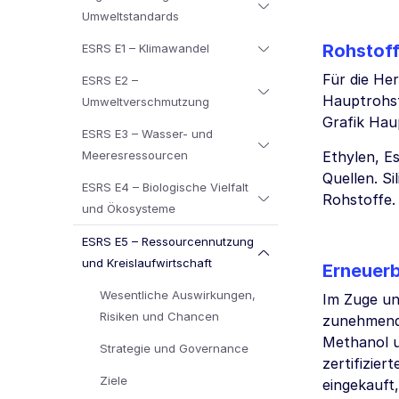
Umweltstandards
Rohstof
ESRS E1 – Klimawandel
Für die He
ESRS E2 –
Hauptrohst
Umweltverschmutzung
Grafik Hau
ESRS E3 – Wasser- und
Meeresressourcen
Ethylen, E
Quellen. Si
ESRS E4 – Biologische Vielfalt
Rohstoffe.
und Ökosysteme
ESRS E5 – Ressourcennutzung
und Kreislaufwirtschaft
Erneuerb
Wesentliche Auswirkungen,
Im Zuge un
Risiken und Chancen
zunehmend 
Methanol u
Strategie und Governance
zertifizier
Ziele
eingekauft