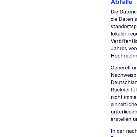
Abfälle
Die Datene
die Daten 
standortsp
lokaler re
Veröffentl
Jahres ver
Hochrechnu
Generell u
Nachweispfl
Deutschlan
Rückverfol
nicht imme
einheitlic
unterliegen
erstellen u
In der nac