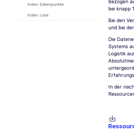
Bezogen au
Index: Datenpunkte
bei knapp 
Index: Liste
Bei den Ver
und bei de
Die Datene
Systems au
Logistik a
Absolutmen
untergeord
Erfahrungs
In der nac
Ressourcen
Ressour