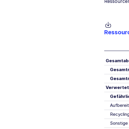
Ressourcen
Ressour
Gesamtab
Gesamtme
Gesamtme
Verwertete
Gefährlic
Aufberei
Recycling
Sonstige 