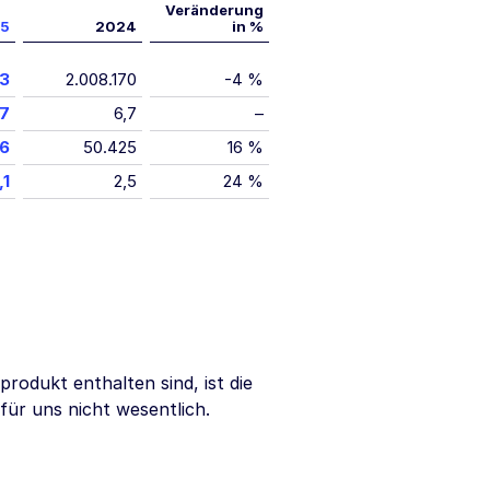
Veränderung
5
2024
in %
63
2.008.170
-4 %
,7
6,7
–
6
50.425
16 %
,1
2,5
24 %
odukt enthalten sind, ist die
ür uns nicht wesentlich.