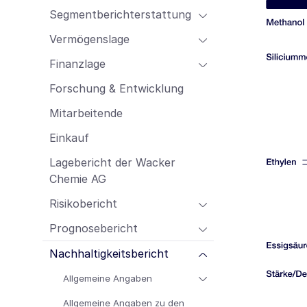
Mitarbeitende
Segmentberichterstattung
Einkauf
Vermögenslage
Lagebericht der Wacker Chemie AG
Finanzlage
Risikobericht
Prognosebericht
Forschung & Entwicklung
Nachhaltigkeitsbericht
Mitarbeitende
Einkauf
Lagebericht der Wacker
Chemie AG
Risikobericht
Prognosebericht
Nachhaltigkeitsbericht
Allgemeine Angaben
Allgemeine Angaben zu den