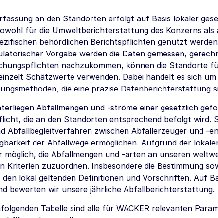
rfassung an den Standorten erfolgt auf Basis lokaler ges
sowohl für die Umweltberichterstattung des Konzerns als 
ezifischen behördlichen Berichtspflichten genutzt werden
gulatorischer Vorgabe werden die Daten gemessen, gerech
ichungspflichten nachzukommen, können die Standorte fü
einzelt Schätzwerte verwenden. Dabei handelt es sich um 
ngsmethoden, die eine präzise Datenberichterstattung si
nterliegen Abfallmengen und -ströme einer gesetzlich gef
icht, die an den Standorten entsprechend befolgt wird. So
d Abfallbegleitverfahren zwischen Abfallerzeuger und -en
gbarkeit der Abfallwege ermöglichen. Aufgrund der lokale
r möglich, die Abfallmengen und -arten an unseren weltw
hen Kriterien zuzuordnen. Insbesondere die Bestimmung so
 den lokal geltenden Definitionen und Vorschriften. Auf B
nd bewerten wir unsere jährliche Abfallberichterstattung.
hfolgenden Tabelle sind alle für WACKER relevanten Par