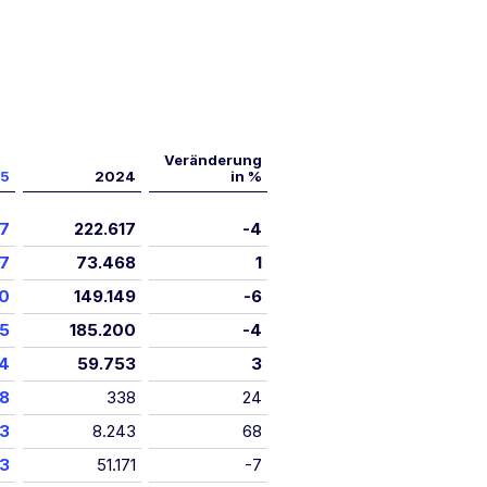
Veränderung
5
2024
in %
57
222.617
-4
57
73.468
1
00
149.149
-6
55
185.200
-4
64
59.753
3
18
338
24
73
8.243
68
73
51.171
-7