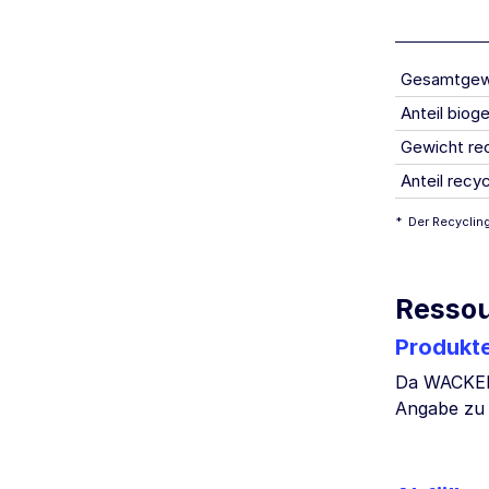
Gesamtgewic
Anteil biog
Gewicht re
Anteil rec
*
Der Recyclin
Ressou
Produkt
Da WACKER 
Angabe zu 