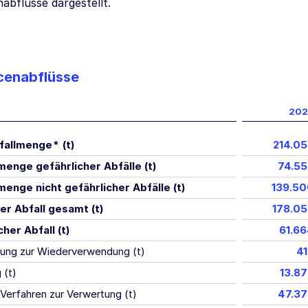
abflüsse dargestellt.
cenabflüsse
202
fallmenge
*
(t)
214.0
nge gefährlicher Abfälle (t)
74.5
nge nicht gefährlicher Abfälle (t)
139.5
r Abfall gesamt (t)
178.0
her Abfall (t)
61.6
tung zur Wiederverwendung (t)
4
 (t)
13.8
Verfahren zur Verwertung (t)
47.3