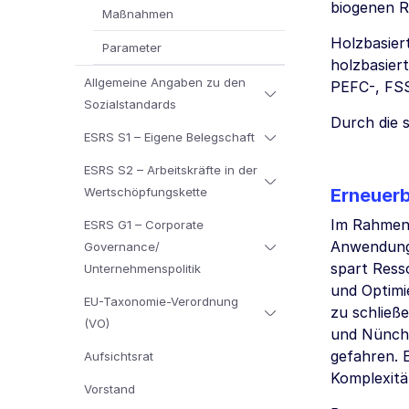
biogenen R
Maßnahmen
Holzbasiert
Parameter
holzbasier
Allgemeine Angaben zu den
PEFC-, FSSC
Sozialstandards
Durch die 
ESRS S1 – Eigene Belegschaft
ESRS S2 – Arbeitskräfte in der
Wertschöpfungskette
Erneuerb
Im Rahmen 
ESRS G1 – Corporate
Anwendung.
Governance/
spart Ress
Unternehmenspolitik
und Optimi
EU-Taxonomie-Verordnung
zu schließ
(VO)
und Nünchr
gefahren. 
Aufsichtsrat
Komplexitä
Vorstand