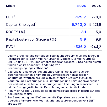
Mio. €
2025
2024
1
EBIT
-179,7
270,9
2
Capital Employed
5.743,0
5.421,6
3
ROCE
(%)
-3,1
5,0
Kapitalkosten vor Steuern (%)
9,9
9,9
4
BVC
-536,2
-244,2
1
Equity-Ergebnis und sonstiges Beteiligungsergebnis umgegliedert in
Finanzergebnis (329,7 Mio. € Aufwand) (Vorjahr 19,2 Mio. € Ertrag);
EBITDA und EBIT wurden entsprechend angepasst. Einzelheiten hierzu
finden sich im Abschnitt
„Änderung von
Rechnungslegungsmethoden“
.
2
Das Capital Employed (gebundenes Kapital) setzt sich aus den
durchschnittlichen langfristigen Vermögenswerten abzüglich
langfristiger Wertpapiere und aktiven latenten Steuern zuzüglich
Vorräten und Forderungen aus Lieferungen und Leistungen abzüglich
der Verbindlichkeiten aus Lieferungen und Leistungen zusammen. Es
ist die Bezugsgröße für die Berechnungen der Kapitalkosten.
3
Return on Capital Employed ist die Rentabilitätsgröße in Bezug auf das
gebundene Kapital.
4
Zur Berechnung des BVC werden die Kapitalkosten sowie nicht
operative Faktoren wie Restrukturierungsaufwendungen vom EBIT
abgezogen.