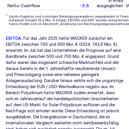
in etwa
Netto-Cashflow
-3,6
ausgeglichen
V
1
Equity-Ergebnis und sonstiges Beteiligungsergebnis umgegliedert in Finan
Aufwand) (Vorjahr 19,2 Mio. € Ertrag); EBITDA und EBIT wurden entsprechen
hierzu finden sich im Abschnitt
„Änderung von Rechnungslegungsmethode
EBITDA:
Für das Jahr 2025 hatte WACKER zunächst ein
EBITDA zwischen 700 und
900 Mio. €
(2024:
743,6 Mio. €
)
erwartet. Im Juli hat das Unternehmen die Prognose auf eine
Bandbreite zwischen 500 und
700 Mio. €
angepasst. Grund
dafür waren das insgesamt schwache Marktumfeld und der
daraus bereits in der 1. Jahreshälfte resultierende Umsatz-
und Preisrückgang sowie eine teilweise geringere
Anlagenauslastung. Darüber hinaus wirkte sich die ungünstige
Entwicklung der EUR / USD-Wechselkurse negativ aus. Im
Bereich Polysilicium hatte WACKER zudem erwartet, dass
sich im Jahresverlauf die handelspolitischen Unsicherheiten
auf dem US-Markt für Solar-Polysilicium auflösen und die
Nachfrage sich erholen würde. Diese Entwicklung ist jedoch
ausgeblieben. Die Energiekosten in Deutschland, die im
internationalen Vergleich weiterhin nicht wettbewerbsfähig
sind, haben sich zusätzlich negativ ausgewirkt. Die im Juli