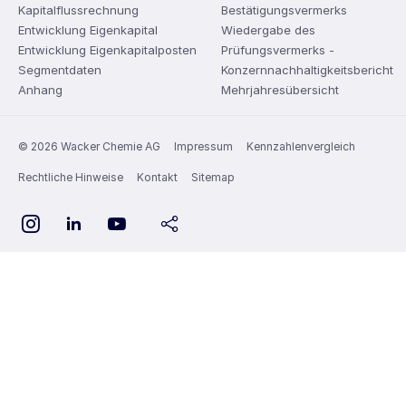
Kapitalflussrechnung
Bestätigungsvermerks
Entwicklung Eigenkapital
Wiedergabe des
Entwicklung Eigenkapitalposten
Prüfungsvermerks -
Segmentdaten
Konzernnachhaltigkeitsbericht
Anhang
Mehrjahresübersicht
© 2026 Wacker Chemie AG
Impressum
Kennzahlenvergleich
Rechtliche Hinweise
Kontakt
Sitemap
YouTube
Instagram
LinkedIn
share