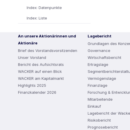
Index: Datenpunkte
Index: Liste
An unsere Aktionärinnen und
Lagebericht
Aktionäre
Grundlagen des Konze
Brief des Vorstandsvorsitzenden
Governance
Unser Vorstand
Wirtschaftsbericht
Bericht des Aufsichtsrats
Ertragslage
WACKER auf einen Blick
Segmentberichterstatt
WACKER am Kapitalmarkt
Vermögenslage
Highlights 2025
Finanzlage
Finanzkalender 2026
Forschung & Entwicklu
Mitarbeitende
Einkauf
Lagebericht der Wack
Risikobericht
Prognosebericht