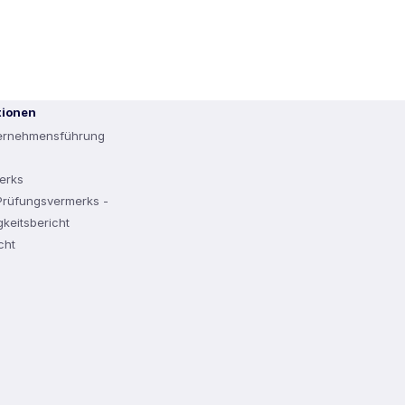
tionen
ternehmensführung
erks
rüfungsvermerks -
keitsbericht
cht