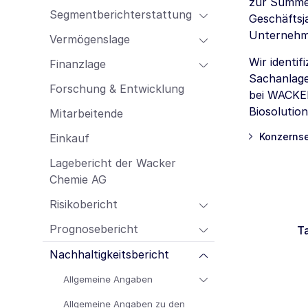
zur Summe
Mitarbeitende
Segmentberichterstattung
Geschäftsj
Einkauf
Unternehm
Vermögenslage
Lagebericht der Wacker Chemie AG
Wir identi
Finanzlage
Risikobericht
Sachanlage
Prognosebericht
Forschung & Entwicklung
bei WACKER
Nachhaltigkeitsbericht
Biosolution
Mitarbeitende
Konzerns
Einkauf
Lagebericht der Wacker
Chemie AG
Risikobericht
Prognosebericht
T
Nachhaltigkeitsbericht
Allgemeine Angaben
Allgemeine Angaben zu den