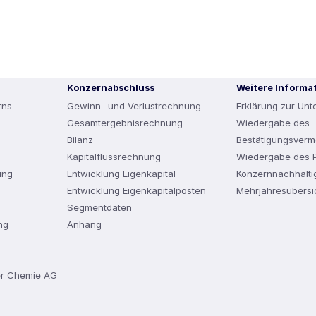
Konzernabschluss
Weitere Informa
rns
Gewinn- und Verlustrechnung
Erklärung zur Un
Gesamtergebnisrechnung
Wiedergabe des
Bilanz
Bestätigungsverm
Kapitalflussrechnung
Wiedergabe des P
ung
Entwicklung Eigenkapital
Konzernnachhaltig
Entwicklung Eigenkapitalposten
Mehrjahresübersi
Segmentdaten
ng
Anhang
er Chemie AG