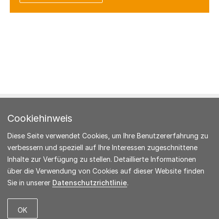
Facebook
Twitter
LinkedIn
Weibo
E-Mail
CREATING TOMORROW'S SOLUTIONS
Cookiehinweis
Diese Seite verwendet Cookies, um Ihre Benutzererfahrung zu
verbessern und speziell auf Ihre Interessen zugeschnittene
Inhalte zur Verfügung zu stellen. Detaillierte Informationen
über die Verwendung von Cookies auf dieser Website finden
Sie in unserer
Datenschutzrichtlinie
.
© 2019 Wacker Chemie AG
Impressum
Glossar
Kennzahlenvergleich
Rechtliche Hinweise
Kontakt
OK
Sitemap