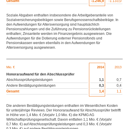
Gesamt
-1.246,9
-1.133,0
Soziale Abgaben enthalten insbesondere die Arbeitgeberanteile von
Sozialversicherungsbeiträgen sowie Berufsgenossenschaftsbeiträge. In
den Aufwendungen für Altersversorgung sind hauptsächlich
Pensionszahlungen und die Zuführung zu Pensionsrückstellungen
enthalten; Zinsanteile werden im Finanzergebnis ausgewiesen. Die
Aufwendungen für die Dotierung externer Pensionsfonds und
Pensionskassen werden ebenfalls in den Aufwendungen für
Altersversorgung ausgewiesen.
Download XLS
Mio. €
2014
2013
Honoraraufwand für den Abschlussprüfer
Abschlussprüfungsleistungen
1,1
0,7
Andere Bestätigungsleistungen
0,3
0,4
Gesamt
1,4
1,1
Die anderen Bestätigungsleistungen enthalten im Wesentlichen Kosten
für unterjährige Reviews. Der Honoraraufwand für Abschlussprüfer betrifft
in Höhe von 1,4 Mio. € (Vorjahr 1,0 Mio. €) die KPMG AG
Wirtschaftsprüfungsgesellschaft. Davon entfallen 1,1 Mio. € (Vorjahr
0,7 Mio. €) auf Abschlussprüfungsleistungen und 0,3 Mio. € (Vorjahr
0,3 Mio. €) auf andere Bestätigungsleistungen.