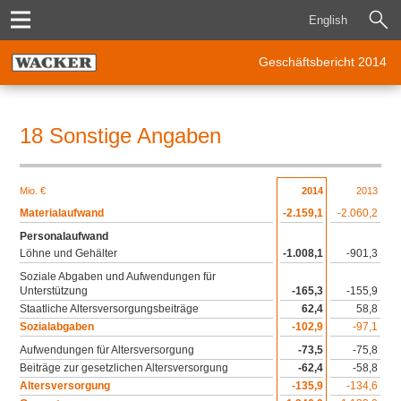
English
Geschäftsbericht 2014
18 Sonstige Angaben
Download XLS
Mio. €
2014
2013
Materialaufwand
-2.159,1
-2.060,2
Personalaufwand
Löhne und Gehälter
-1.008,1
-901,3
Soziale Abgaben und Aufwendungen für
Unterstützung
-165,3
-155,9
Staatliche Altersversorgungsbeiträge
62,4
58,8
Sozialabgaben
-102,9
-97,1
Aufwendungen für Altersversorgung
-73,5
-75,8
Beiträge zur gesetzlichen Altersversorgung
-62,4
-58,8
Altersversorgung
-135,9
-134,6