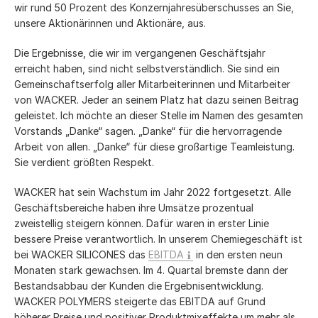
wir rund 50 Prozent des Konzernjahresüberschusses an Sie,
unsere Aktionärinnen und Aktionäre, aus.
Die Ergebnisse, die wir im vergangenen Geschäftsjahr
erreicht haben, sind nicht selbstverständlich. Sie sind ein
Gemeinschaftserfolg aller Mitarbeiterinnen und Mitarbeiter
von WACKER. Jeder an seinem Platz hat dazu seinen Beitrag
geleistet. Ich möchte an dieser Stelle im Namen des gesamten
Vorstands „Danke“ sagen. „Danke“ für die hervorragende
Arbeit von allen. „Danke“ für diese großartige Teamleistung.
Sie verdient größten Respekt.
WACKER hat sein Wachstum im Jahr 2022 fortgesetzt. Alle
Geschäftsbereiche haben ihre Umsätze prozentual
zweistellig steigern können. Dafür waren in erster Linie
bessere Preise verantwortlich. In unserem Chemiegeschäft ist
bei WACKER SILICONES das
EBITDA
in den ersten neun
Monaten stark gewachsen. Im 4. Quartal bremste dann der
Bestandsabbau der Kunden die Ergebnisentwicklung.
WACKER POLYMERS steigerte das EBITDA auf Grund
höherer Preise und positiver Produktmixeffekte um mehr als