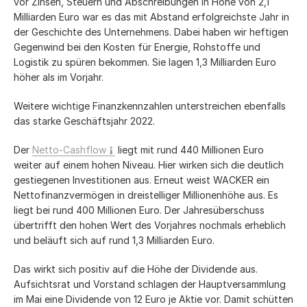
vor Zinsen, Steuern und Abschreibungen in Höhe von 2,1
Milliarden Euro war es das mit Abstand erfolgreichste Jahr in
der Geschichte des Unternehmens. Dabei haben wir heftigen
Gegenwind bei den Kosten für Energie, Rohstoffe und
Logistik zu spüren bekommen. Sie lagen 1,3 Milliarden Euro
höher als im Vorjahr.
Weitere wichtige Finanzkennzahlen unterstreichen ebenfalls
das starke Geschäftsjahr 2022.
Der
Netto-Cashflow
liegt mit rund
440 Millionen
Euro
weiter auf einem hohen Niveau. Hier wirken sich die deutlich
gestiegenen Investitionen aus. Erneut weist WACKER ein
Nettofinanzvermögen in dreistelliger Millionenhöhe aus. Es
liegt bei rund
400 Millionen
Euro. Der Jahresüberschuss
übertrifft den hohen Wert des Vorjahres nochmals erheblich
und beläuft sich auf rund 1,3 Milliarden Euro.
Das wirkt sich positiv auf die Höhe der Dividende aus.
Aufsichtsrat und Vorstand schlagen der Hauptversammlung
im Mai eine Dividende von 12 Euro je Aktie vor. Damit schütten