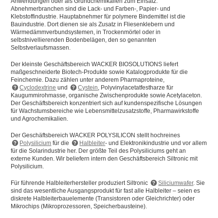
Anwendungen oder als Grundchemikalien zum Einsatz.
Abnehmerbranchen sind die Lack- und Farben-, Papier- und
Klebstoffindustrie. Hauptabnehmer für polymere Bindemittel ist die
Bauindustrie. Dort dienen sie als Zusatz in Fliesenklebern und
Wärmedämmverbundsystemen, in Trockenmörtel oder in
selbstnivellierenden Bodenbelägen, den so genannten
Selbstverlaufsmassen.
Der kleinste Geschäftsbereich WACKER BIOSOLUTIONS liefert
maßgeschneiderte Biotech-Produkte sowie Katalogprodukte für die
Feinchemie. Dazu zählen unter anderem Pharmaproteine,
Cyclodextrine
und
Cystein
, Polyvinylacetatfestharze für
Kaugummirohmasse, organische Zwischenprodukte sowie Acetylaceton.
Der Geschäftsbereich konzentriert sich auf kundenspezifische Lösungen
für Wachstumsbereiche wie Lebensmittelzusatzstoffe, Pharmawirkstoffe
und Agrochemikalien.
Der Geschäftsbereich WACKER POLYSILICON stellt hochreines
Polysilicium
für die
Halbleiter
- und Elektronikindustrie und vor allem
für die Solarindustrie her. Der größte Teil des Polysiliciums geht an
externe Kunden. Wir beliefern intern den Geschäftsbereich Siltronic mit
Polysilicium.
Für führende Halbleiterhersteller produziert Siltronic
Siliciumwafer
. Sie
sind das wesentliche Ausgangsprodukt für fast alle Halbleiter – seien es
diskrete Halbleiterbauelemente (Transistoren oder Gleichrichter) oder
Mikrochips (Mikroprozessoren, Speicherbausteine).