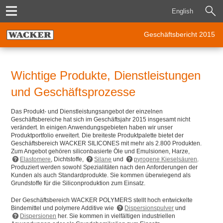
English
Geschäftsbericht 2015
Wichtige Produkte, Dienstleistungen
und Geschäftsprozesse
Das Produkt- und Dienstleistungsangebot der einzelnen
Geschäftsbereiche hat sich im Geschäftsjahr 2015 insgesamt nicht
verändert. In einigen Anwendungsgebieten haben wir unser
Produktportfolio erweitert. Die breiteste Produktpalette bietet der
Geschäftsbereich WACKER SILICONES mit mehr als 2.800 Produkten.
Zum Angebot gehören siliconbasierte Öle und Emulsionen, Harze,
Elastomere
, Dichtstoffe,
Silane
und
pyrogene Kieselsäuren
.
Produziert werden sowohl Spezialitäten nach den Anforderungen der
Kunden als auch Standardprodukte. Sie kommen überwiegend als
Grundstoffe für die Siliconproduktion zum Einsatz.
Der Geschäftsbereich WACKER POLYMERS stellt hoch entwickelte
Bindemittel und polymere Additive wie
Dispersionspulver
und
Dispersionen
her. Sie kommen in vielfältigen industriellen