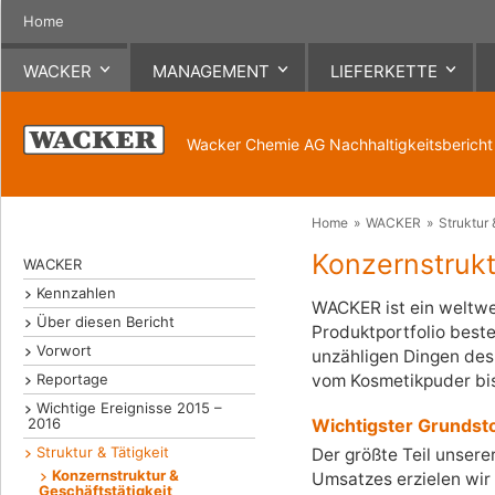
Home
WACKER
MANAGEMENT
LIEFERKETTE
Kennzahlen
Vision & Ziele
Prozesse & Instrumente
Umweltschutzkosten
Produktsicherheit
Beschäftigungsstruktur
Spenden & Sponsoring
Vorwort
Organisation
TfS-Lieferanten­bewertun
Emissionen
Ökologische Verträglichke
Personalentwicklung
Schulen
Wacker Chemie AG
Nachhaltigkeitsberich
Managementstrukturen
Luft
Ausbildung
Über diesen Bericht
Handlungsgrundsätze
Umweltleistungs­bewertung
Nachbarn
Reportage
Universitäten
Personelle Verantwortung
Lärm
Weiterbildung
GRI-Index
Selbstverpflichtungen
Verbundproduktion
Wichtige Ereignisse 2015
Managementsysteme
Wasser
Talent Management & Führ
Controllinginstrumente
Demografischer Wandel
Energie
Produktivitätsprogramme
Home
WACKER
Struktur 
Ideenmanagement
Risiko- & Complianceman
Konzernstrukt
WACKER
Kunden
Auszeichnungen & Preise
Kennzahlen
WACKER ist ein weltwe
Über diesen Bericht
Produktportfolio beste
Vorwort
unzähligen Dingen des
Reportage
vom Kosmetikpuder bis 
Wichtige Ereignisse 2015 –
2016
Wichtigster Grundstof
Struktur & Tätigkeit
Der größte Teil unser
Konzernstruktur &
Umsatzes erzielen wir
Geschäftstätigkeit