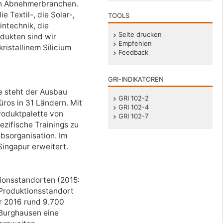
en Abnehmerbranchen.
 Textil-, die Solar-,
TOOLS
intechnik, die
Seite drucken
dukten sind wir
Empfehlen
ristallinem Silicium
Feedback
GRI-INDIKATOREN
ie steht der Ausbau
GRI 102-2
ros in 31 Ländern. Mit
GRI 102-4
roduktpalette von
GRI 102-7
zifische Trainings zu
bsorganisation. Im
ingapur erweitert.
ionsstandorten (2015:
 Produktionsstandort
er 2016 rund 9.700
 Burghausen eine