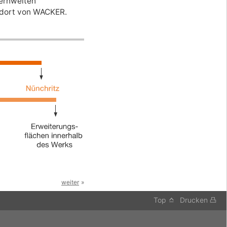
zernweiten
ndort von WACKER.
weiter
Top
Drucken