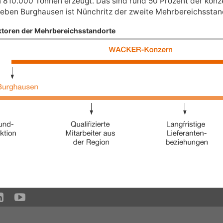
810.000 Tonnen erzeugt. Das sind rund 50 Prozent der kon
Twitter
Neben Burghausen ist Nünchritz der zweite Mehrbereichssta
ktoren der Mehrbereichsstandorte
LinkedIn
Google+
Weibo
Email