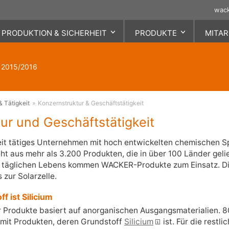
wac
PRODUKTION & SICHERHEIT
PRODUKTE
MITAR
g
it
Struktur & Tätigkeit
Dialog & Wesentlichkeitsanalyse
Boden & Grundwasser
Forschung & Entwicklung
Leben & Beruf
Politik & NGOs
Leitung, 
Ziele & z
Anlagen- 
Nachhalti
Mitarbeit
Katastrop
t 2015/2016
Konzernstruktur & Geschäftstätigkeit
Austausch mit Stakeholdern
Vielfalt & Chancengleichheit
Leitung & 
Managem
Präventio
Abfall
Kinder
Rechtliche Unternehmensstruktur
Nachhaltigkeitsumfrage
Work-Life-Balance
Governanc
Lieferkett
Ereignis
 – 2016
Logistik & Verkehr
ungskräfte
Wichtige Produkte
Produktio
Unfälle & 
Entlohnung & Sozialleistungen
Produkte
Naturschutz
Sicherheit
& Tätigkeit
Konzernstruktur & Geschäftstätigkeit
Mitarbeite
agement
Gesellsch
ur und Geschäftstätigkeit
it tätiges Unternehmen mit hoch entwickelten chemischen S
ht aus mehr als 3.200 Produkten, die in über 100 Länder geli
 täglichen Lebens kommen WACKER-Produkte zum Einsatz. Di
zur Solarzelle.
f ist Silicium
er Produkte basiert auf anorganischen Ausgangsmaterialien. 
 mit Produkten, deren Grundstoff
Silicium
ist. Für die restl