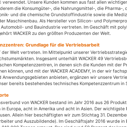
verwendet. Unsere Kunden kommen aus fast allen wichtig
erem die Konsumgüter-, die Nahrungsmittel-, die Pharma-, die
ronik- und die chemische Grundstoffindustrie sowie die Mediz
er Maschinenbau. Als Hersteller von Silicon- und Polymerpro
 Automobil- und Bauindustrie vertreten. Im Geschäft mit polyk
e gehört WACKER zu den größten Produzenten der Welt.
zzentren: Grundlage für die Vertriebsarbeit
 der Welt vertreten. Im Mittelpunkt unserer Vertriebsstrateg
chstumsmärkten. Insgesamt unterhält WACKER 49 Vertriebsbü
schen Kompetenzzentren, in denen sich die Kunden mit der P
n können, und mit der WACKER ACADEMY, in der wir fachspe
 Anwendungsgebieten anbieten, ergänzen wir unsere Vertrie
nser bereits bestehendes technisches Kompetenzzentrum in S
orte
nsverbund von WACKER bestand im Jahr 2016 aus 26 Produkt
in Europa, acht in Amerika und acht in Asien. Der wichtigste
Facebook
usen. Allein hier beschäftigten wir zum Stichtag 31. Dezemb
tarbeiter und Auszubildende). Im Geschäftsjahr 2016 wurde in