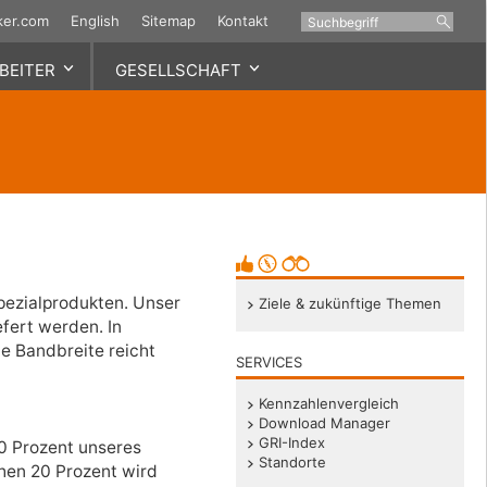
ker.com
English
Sitemap
Kontakt
BEITER
GESELLSCHAFT
Kontrolle & Governance
ukünftige Themen
& Transportsicherheit
ge Produkte
ervertretung
henhilfe
Arbeits- & Gesundheitsschutz
Kontrolle
ent
n
Arbeitsschutz
e & Aktionärsstruktur
e
management
Gesundheits­management
n
Ereignisse
Gesundheitsprogramme
r
aft
pezialprodukten. Unser
Ziele & zukünftige Themen
efert werden. In
e Bandbreite reicht
SERVICES
Kennzahlenvergleich
Download Manager
GRI-Index
80 Prozent unseres
Standorte
ichen 20 Prozent wird