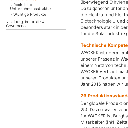
überwiegend
Ethylen
Rechtliche
Dazu gehören unter and
Unternehmensstruktur
Wichtige Produkte
die Elektro- und Elekt
Biotechnologie
und d
Leitung, Kontrolle &
Governance
besonders stark in der
für die Solarindustri
Technische Kompeten
WACKER ist überall auf
unserer Präsenz in Wa
einem Netz von techni
WACKER vertraut mache
unseren Produkten und
Jahr 2016 haben wir u
26 Produktionsstand
Der globale Produktio
25). Davon waren zehn 
für WACKER ist Burgha
Mitarbeiter (inkl. Zei