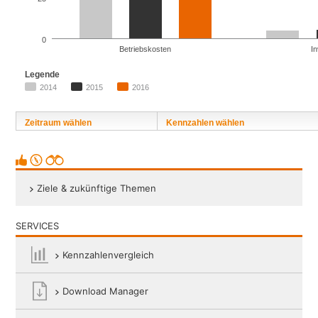
0
Betriebskosten
In
Legende
2014
2015
2016
Zeitraum wählen
Kennzahlen wählen
Ziele & zukünftige Themen
SERVICES
Kennzahlenvergleich
Facebook
Download Manager