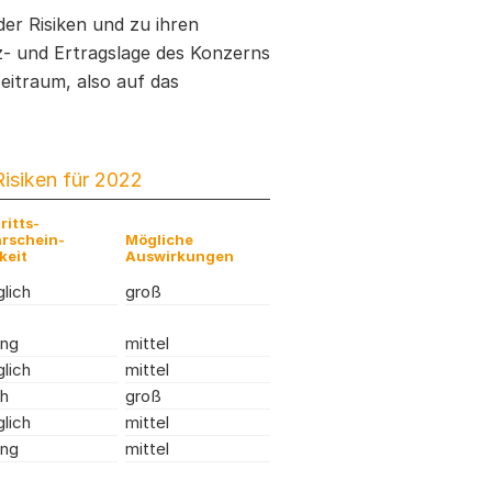
der Risiken und zu ihren
- und Ertragslage des Konzerns
zeitraum, also auf das
Risiken für 2022
ritts­
rschein­
Mögliche
keit
Auswirkungen
lich
groß
ing
mittel
lich
mittel
h
groß
lich
mittel
ing
mittel