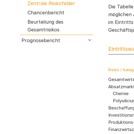
Zentrale Risikofelder
Die Tabelle
Chancenbericht
möglichen 
Beurteilung des
im Eintritt
Gesamtrisikos
Geschäftsj
Prognosebericht
open submenu
Eintrittsw
Risiko / Kateg
Gesamtwirts
Absatzmarkt
Chemie
Polysilici
Beschaffung
Investitionsr
Produktions
Finanzwirtsc