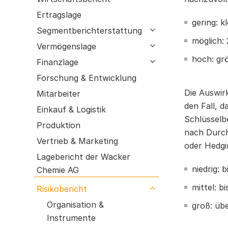
Prozesse
Forschung & Entwicklung
Ertragslage
gering: k
Mitarbeiter
Segmentberichterstattung
open submenu
Einkauf & Logistik
möglich: 
Vermögenslage
open submenu
Produktion
hoch: gr
Finanzlage
open submenu
Vertrieb & Marketing
Forschung & Entwicklung
Lagebericht der Wacker Chemie AG
Die Auswir
Mitarbeiter
Risikobericht
den Fall, d
Einkauf & Logistik
Prognosebericht
Schlüsselb
Produktion
nach Durch
Vertrieb & Marketing
oder Hedgi
Lagebericht der Wacker
niedrig: b
Chemie AG
mittel: b
Risikobericht
open submenu
Organisation &
groß: üb
Instrumente