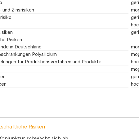
ko
ger
 und Zinsrisiken
mög
risiko
ger
hoc
isiken
ger
he Risiken
nde in Deutschland
mög
schränkungen Polysilicium
mög
lungen für Produktionsverfahren und Produkte
hoc
mög
ken
ger
ken
hoc
schaftliche Risiken
onjunktur schwächt sich ab.