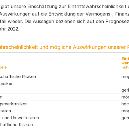
 gibt unsere Einschätzung zur Eintrittswahrscheinlichkeit 
Auswirkungen auf die Entwicklung der Vermögens-, Finanz
sfall wieder. Die Aussagen beziehen sich auf den Prognose
ahr 2022.
ahrscheinlichkeit und mögliche Auswirkungen unserer 
Eint
wah
orie
lich
chaftliche Risiken
mög
risiken
ger
um
mög
smarktrisiken
hoc
isiken
mög
- und Umweltrisiken
ger
haftliche Risiken