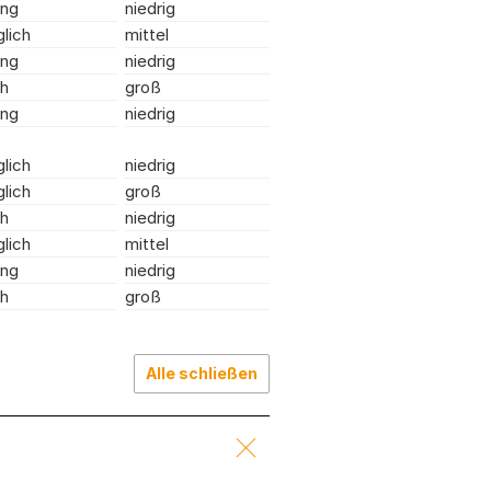
ing
niedrig
lich
mittel
ing
niedrig
h
groß
ing
niedrig
lich
niedrig
lich
groß
h
niedrig
lich
mittel
ing
niedrig
h
groß
Alle schließen