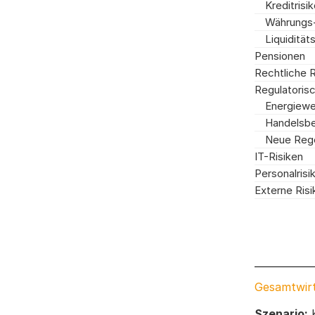
Kreditrisi
Währungs-
Liquiditäts
Pensionen
Rechtliche R
Regulatorisc
Energiewe
Handelsbe
Neue Rege
IT-Risiken
Personalrisi
Externe Risi
Gesamtwirt
Szenario:
K