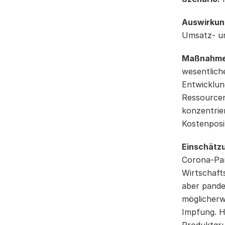
Auswirkun
Umsatz- un
Maßnahme
wesentlich
Entwicklun
Ressourcen
konzentrie
Kostenposi
Einschätz
Corona-Pan
Wirtschaft
aber pande
möglicherw
Impfung. H