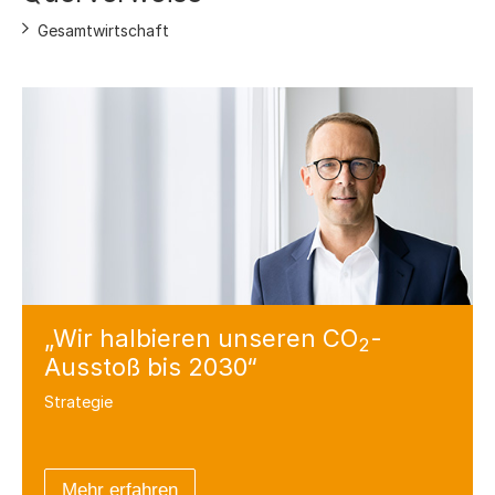
Gesamtwirtschaft
„Wir halbieren unseren CO
-
2
Ausstoß bis 2030“
Strategie
Mehr erfahren