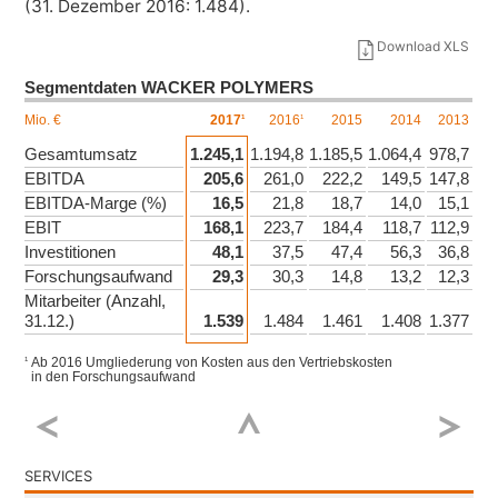
(31. Dezember 2016: 1.484).
Download XLS
Segmentdaten WACKER POLYMERS
Mio. €
2017
2016
2015
2014
2013
1
1
Gesamtumsatz
1.245,1
1.194,8
1.185,5
1.064,4
978,7
EBITDA
205,6
261,0
222,2
149,5
147,8
EBITDA-Marge (%)
16,5
21,8
18,7
14,0
15,1
EBIT
168,1
223,7
184,4
118,7
112,9
Investitionen
48,1
37,5
47,4
56,3
36,8
Forschungsaufwand
29,3
30,3
14,8
13,2
12,3
Mitarbeiter (Anzahl,
31.12.)
1.539
1.484
1.461
1.408
1.377
Facebook
Ab 2016 Umgliederung von Kosten aus den Vertriebskosten
1
in den Forschungsaufwand
Twitter
SERVICES