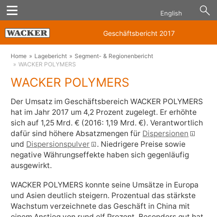
English
Geschäftsbericht 2017
Home
Lagebericht
Segment- & Regionenbericht
WACKER POLYMERS
WACKER POLYMERS
Der Umsatz im Geschäftsbereich WACKER POLYMERS
hat im Jahr 2017 um 4,2 Prozent zugelegt. Er erhöhte
sich auf
1,25 Mrd. €
(2016:
1,19 Mrd. €
). Verantwortlich
dafür sind höhere Absatzmengen für
Dispersionen
und
Dispersionspulver
. Niedrigere Preise sowie
negative Währungseffekte haben sich gegenläufig
ausgewirkt.
WACKER POLYMERS konnte seine Umsätze in Europa
und Asien deutlich steigern. Prozentual das stärkste
Wachstum verzeichnete das Geschäft in China mit
einem Anstieg von rund elf Prozent. Besonders gut hat