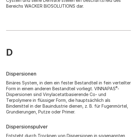
Cystein und seine Derivate stellen ein Geschäftsfeld des
Bereichs WACKER BIOSOLUTIONS dar.
D
Dispersionen
Binäres System, in dem ein fester Bestandteil in fein verteilter
®
Form in einem anderen Bestandteil vorliegt. VINNAPAS
-
Dispersionen sind Vinylacetatbasierende Co- und
Terpolymere in flüssiger Form, die hauptsächlich als
Bindemittel in der Bauindustrie dienen, z. B. für Fugenmörtel,
Grundierungen, Putze oder Primer.
Dispersionspulver
Entsteht durch Trocknen von Dispersionen in sogenannten