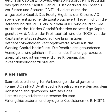
Return on Capital Employed: Rentabilitätsgröße in Bezug auf
das gebundene Kapital. Der ROCE ist definiert als Ergebnis
vor Zinsen und Steuern (EBIT), dividiert durch das
eingesetzte Kapital. Das Equity-Ergebnis der Siltronic AG
sowie der entsprechende Equity-Buchwert fließen nicht in die
Berechnung des ROCE ein. Mit dem ROCE wird deutlich, wie
profitabel das für den Geschäftsbetrieb notwendige Kapital
genutzt wird. Neben der Profitabilität wird der ROCE von der
Kapitalintensität in Bezug auf die langfristigen
betriebsnotwendigen Vermögenswerte sowie auf das
Working Capital beeinflusst. Die Rendite des gebundenen
Vermögens wird jährlich im Rahmen des Planungsprozesses
überprüft und ist ein wesentliches Kriterium, das
Investitionsbudget zu steuern.
Kieselsäure
Sammelbezeichnung für Verbindungen der allgemeinen
Formel SiO
nH
O. Synthetische Kieselsäuren werden aus dem
2
2
Rohstoff Sand gewonnen. Auf Basis des
Herstellungsverfahrens unterscheidet man
®
Fällungskieselsäuren und pyrogene Kieselsäuren (z. B. HDK
).